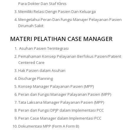
Para Dokter Dan Staf Klinis
Memiliki Relasi Dengn Pasien Dan Keluarga
Mengetahui Peran Dan Fungsi Manajer Pelayanan Pasien
Dirumah Sakit
MATERI PELATIHAN CASE MANAGER
Asuhan Pasien Terintegrasi
Pemahaman Konsep Pelayanan Berfokus Pasien/Patient
Centered Care
Hak Pasien dalam Asuhan
Discharge Planning
Konsep Manager Palayanan Pasien (MPP)
Peran dan Fungsi Manager Palayanan Pasien (MPP)
Tata Laksana Manager Palayanan Pasien (MPP)
Peran dan Fungsi DPJP dalam Implementasi PCC
Peran Case Manager dalam Implementasi PCC
Dokumentasi MPP (Form A Form B)