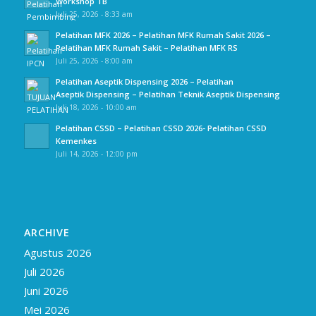
Workshop TB
Juli 25, 2026 - 8:33 am
Pelatihan MFK 2026 – Pelatihan MFK Rumah Sakit 2026 –
Pelatihan MFK Rumah Sakit – Pelatihan MFK RS
Juli 25, 2026 - 8:00 am
Pelatihan Aseptik Dispensing 2026 – Pelatihan
Aseptik Dispensing – Pelatihan Teknik Aseptik Dispensing
Juli 18, 2026 - 10:00 am
Pelatihan CSSD – Pelatihan CSSD 2026- Pelatihan CSSD
Kemenkes
Juli 14, 2026 - 12:00 pm
ARCHIVE
Agustus 2026
Juli 2026
Juni 2026
Mei 2026