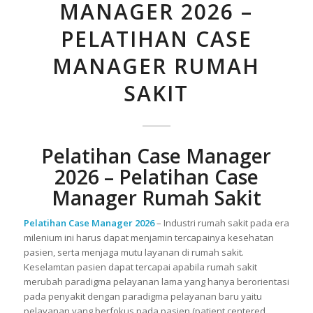
MANAGER 2026 –
PELATIHAN CASE
MANAGER RUMAH
SAKIT
Pelatihan Case Manager
2026 – Pelatihan Case
Manager Rumah Sakit
Pelatihan Case Manager
2026
– Industri rumah sakit pada era
milenium ini harus dapat menjamin tercapainya kesehatan
pasien, serta menjaga mutu layanan di rumah sakit.
Keselamtan pasien dapat tercapai apabila rumah sakit
merubah paradigma pelayanan lama yang hanya berorientasi
pada penyakit dengan paradigma pelayanan baru yaitu
pelayanan yang berfokus pada pasien (patient centered