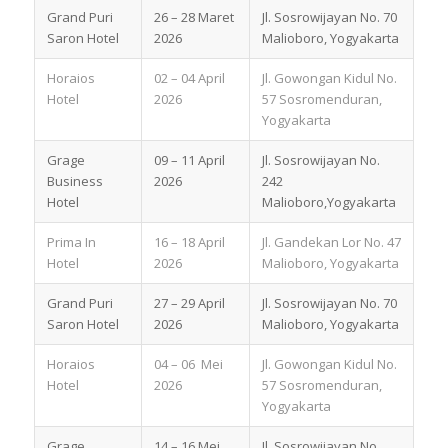
Grand Puri
26 – 28 Maret
Jl. Sosrowijayan No. 70
Saron Hotel
2026
Malioboro, Yogyakarta
Horaios
02 – 04 April
Jl. Gowongan Kidul No.
Hotel
2026
57 Sosromenduran,
Yogyakarta
Grage
09 – 11 April
Jl. Sosrowijayan No.
Business
2026
242
Hotel
Malioboro,Yogyakarta
Prima In
16 – 18 April
Jl. Gandekan Lor No. 47
Hotel
2026
Malioboro, Yogyakarta
Grand Puri
27 – 29 April
Jl. Sosrowijayan No. 70
Saron Hotel
2026
Malioboro, Yogyakarta
Horaios
04 – 06 Mei
Jl. Gowongan Kidul No.
Hotel
2026
57 Sosromenduran,
Yogyakarta
Grage
14 – 16 Mei
Jl. Sosrowijayan No.