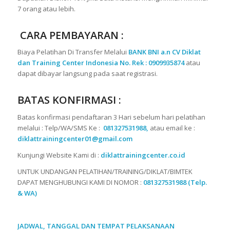
7 orang atau lebih.
CARA PEMBAYARAN :
Biaya Pelatihan Di Transfer Melalui
BANK BNI a.n CV Diklat
dan Training Center Indonesia No. Rek : 0909935874
atau
dapat dibayar langsung pada saat registrasi.
BATAS KONFIRMASI :
Batas konfirmasi pendaftaran 3 Hari sebelum hari pelatihan
melalui : Telp/WA/SMS Ke :
081327531988,
atau email ke :
diklattrainingcenter01@gmail.com
Kunjungi Website Kami di :
diklattrainingcenter.co.id
UNTUK UNDANGAN PELATIHAN/TRAINING/DIKLAT/BIMTEK
DAPAT MENGHUBUNGI KAMI DI NOMOR :
081327531988 (Telp.
& WA)
JADWAL, TANGGAL DAN TEMPAT PELAKSANAAN