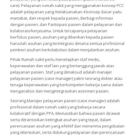
care). Pelayanan rumah sakit yang menggunakan konsep PCC
adalah pelayanan yang melaksanakan 4 konsep dasar yaitu
martabat, dan respek kepada pasien, Berbagi informasi
dengan pasien, dan Partisipasi pasien dalam pelayanan dan
kolaborasi/kerjasama. Untuk tercapainya pelayanan
berfokus pasien, asuhan yang diberikan kepada pasien
haruslah asuhan yang terintegrasi dimana semua profesional
pemberi asuhan berkolabolasi dalam menjalankan asuhan.
Pihak Rumah sakit perlu menetapkan staf medis,
keperawatan dan staf lain yang bertanggung jawab atas
pelayanan pasien. Staf yang dimaksud adalah manajer
pelayanan pasien (case manager) yakni seorang dokter atau
tenaga keperawatan yang berkompeten bekerja sama dalam
menganalisis dan mengintegrasikan asesmen pasien.
Seorang Manajer pelayanan pasien (case manager) adalah
profesional dalam rumah sakit yang bekerja secara
kolaboratif dengan PPA. Memastikan bahwa pasien dirawat
serta ditransisikan ketingkat asuhan yang tepat, dalam
perencanaan asuhan yang efektif dan menerima pengobatan
yang ditentukan, serta didukung pelayanan dan perencanaan