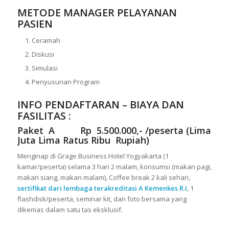
METODE MANAGER PELAYANAN
PASIEN
Ceramah
Diskusi
Simulasi
Penyusunan Program
INFO PENDAFTARAN – BIAYA DAN
FASILITAS :
Paket A Rp 5.500.000,- /peserta (Lima
Juta Lima Ratus Ribu Rupiah)
Menginap di Grage Business Hotel Yogyakarta (1
kamar/peserta) selama 3 hari 2 malam, konsumsi (makan pagi,
makan siang, makan malam), Coffee break 2 kali sehari,
sertifikat dari lembaga terakreditasi A Kemenkes R.I
, 1
flashdisk/peserta, seminar kit, dan foto bersama yang
dikemas dalam satu tas eksklusif.