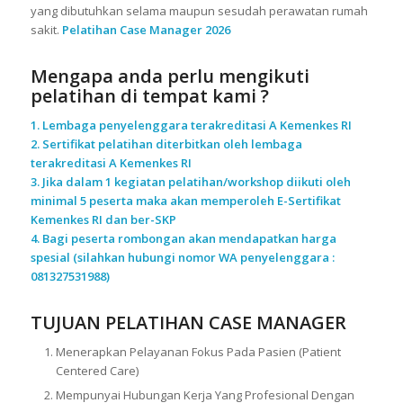
yang dibutuhkan selama maupun sesudah perawatan rumah
sakit.
Pelatihan Case Manager 2026
Mengapa anda perlu mengikuti
pelatihan di tempat kami ?
1. Lembaga penyelenggara terakreditasi A Kemenkes RI
2. Sertifikat pelatihan diterbitkan oleh lembaga
terakreditasi A Kemenkes RI
3. Jika dalam 1 kegiatan pelatihan/workshop diikuti oleh
minimal 5 peserta maka akan memperoleh E-Sertifikat
Kemenkes RI dan ber-SKP
4. Bagi peserta rombongan akan mendapatkan harga
spesial (silahkan hubungi nomor WA penyelenggara :
081327531988)
TUJUAN PELATIHAN CASE MANAGER
Menerapkan Pelayanan Fokus Pada Pasien (Patient
Centered Care)
Mempunyai Hubungan Kerja Yang Profesional Dengan