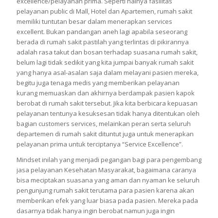
excellence/pelayanan prima. Seperti halnya fasilitas
pelayanan public di Mall, Hotel dan Apartemen, rumah sakit
memiliki tuntutan besar dalam menerapkan services
excellent. Bukan pandangan aneh lagi apabila seseorang
berada di rumah sakit pastilah yang terlintas di pikirannya
adalah rasa takut dan bosan terhadap suasana rumah sakit,
belum lagi tidak sedikit yang kita jumpai banyak rumah sakit
yang hanya asal-asalan saja dalam melayani pasien mereka,
begitu juga tenaga medis yang memberikan pelayanan
kurang memuaskan dan akhirnya berdampak pasien kapok
berobat di rumah sakit tersebut. Jika kita berbicara kepuasan
pelayanan tentunya kesuksesan tidak hanya ditentukan oleh
bagian customers services, melainkan peran serta seluruh
departemen di rumah sakit dituntut juga untuk menerapkan
pelayanan prima untuk terciptanya “Service Excellence”.
Mindset inilah yang menjadi pegangan bagi para pengembang
jasa pelayanan Kesehatan Masyarakat, bagaimana caranya
bisa meciptakan suasana yang aman dan nyaman ke seluruh
pengunjung rumah sakit terutama para pasien karena akan
memberikan efek yang luar biasa pada pasien. Mereka pada
dasarnya tidak hanya ingin berobat namun juga ingin