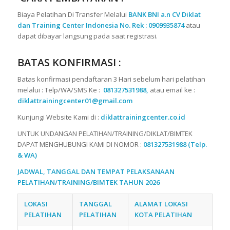
Biaya Pelatihan Di Transfer Melalui
BANK BNI a.n CV Diklat
dan Training Center Indonesia No. Rek : 0909935874
atau
dapat dibayar langsung pada saat registrasi.
BATAS KONFIRMASI :
Batas konfirmasi pendaftaran 3 Hari sebelum hari pelatihan
melalui : Telp/WA/SMS Ke :
081327531988,
atau email ke :
diklattrainingcenter01@gmail.com
Kunjungi Website Kami di :
diklattrainingcenter.co.id
UNTUK UNDANGAN PELATIHAN/TRAINING/DIKLAT/BIMTEK
DAPAT MENGHUBUNGI KAMI DI NOMOR :
081327531988 (Telp.
& WA)
JADWAL, TANGGAL DAN TEMPAT PELAKSANAAN
PELATIHAN/TRAINING/BIMTEK TAHUN 2026
LOKASI
TANGGAL
ALAMAT LOKASI
PELATIHAN
PELATIHAN
KOTA PELATIHAN