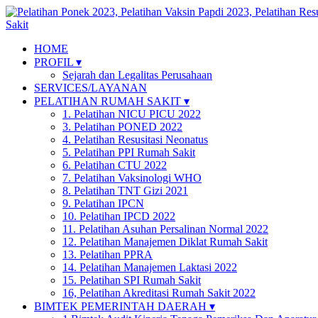
HOME
PROFIL ▾
Sejarah dan Legalitas Perusahaan
SERVICES/LAYANAN
PELATIHAN RUMAH SAKIT ▾
1. Pelatihan NICU PICU 2022
3. Pelatihan PONED 2022
4. Pelatihan Resusitasi Neonatus
5. Pelatihan PPI Rumah Sakit
6. Pelatihan CTU 2022
7. Pelatihan Vaksinologi WHO
8. Pelatihan TNT Gizi 2021
9. Pelatihan IPCN
10. Pelatihan IPCD 2022
11. Pelatihan Asuhan Persalinan Normal 2022
12. Pelatihan Manajemen Diklat Rumah Sakit
13. Pelatihan PPRA
14. Pelatihan Manajemen Laktasi 2022
15. Pelatihan SPI Rumah Sakit
16, Pelatihan Akreditasi Rumah Sakit 2022
BIMTEK PEMERINTAH DAERAH ▾