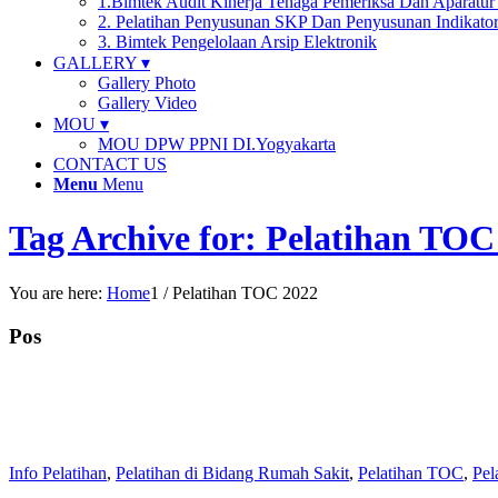
1.Bimtek Audit Kinerja Tenaga Pemeriksa Dan Aparatu
2. Pelatihan Penyusunan SKP Dan Penyusunan Indikator
3. Bimtek Pengelolaan Arsip Elektronik
GALLERY ▾
Gallery Photo
Gallery Video
MOU ▾
MOU DPW PPNI DI.Yogyakarta
CONTACT US
Menu
Menu
Tag Archive for: Pelatihan TOC
You are here:
Home
1
/
Pelatihan TOC 2022
Pos
Info Pelatihan
,
Pelatihan di Bidang Rumah Sakit
,
Pelatihan TOC
,
Pel