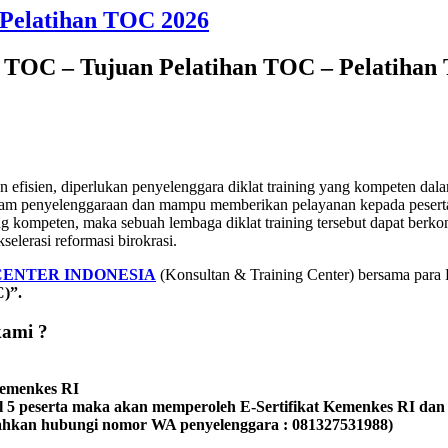
 Pelatihan TOC 2026
n TOC – Tujuan Pelatihan TOC – Pelatihan
n efisien, diperlukan penyelenggara diklat training yang kompeten dal
m penyelenggaraan dan mampu memberikan pelayanan kepada peserta dikla
ng kompeten, maka sebuah lembaga diklat training tersebut dapat ber
selerasi reformasi birokrasi.
CENTER INDONESIA
(Konsultan & Training Center) bersama par
)”.
kami ?
 Kemenkes RI
mal 5 peserta maka akan memperoleh E-Sertifikat Kemenkes RI da
ilahkan hubungi nomor WA penyelenggara : 081327531988)