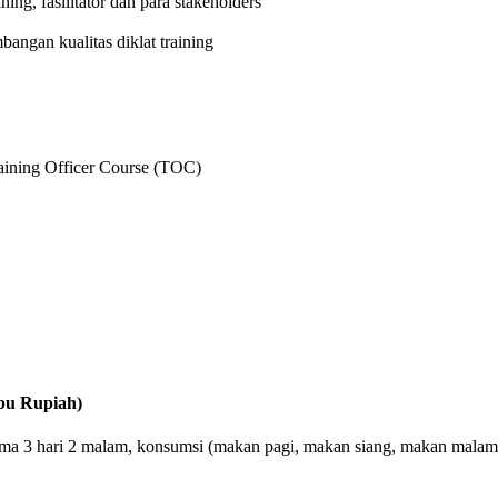
ing, fasilitator dan para stakeholders
bangan kualitas diklat training
aining Officer Course (TOC)
bu Rupiah)
 3 hari 2 malam, konsumsi (makan pagi, makan siang, makan malam), Cof