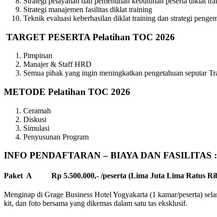
Strategi pelayanan dan pemenuhan kebutuhan peserta diklat train
Strategi manajemen fasilitas diklat training
Teknik evaluasi keberhasilan diklat training dan strategi pengem
TARGET PESERTA Pelatihan TOC 2026
Pimpinan
Manajer & Staff HRD
Semua pihak yang ingin meningkatkan pengetahuan seputar Tr
METODE
Pelatihan TOC 2026
Ceramah
Diskusi
Simulasi
Penyusunan Program
INFO PENDAFTARAN – BIAYA DAN FASILITAS :
Paket A Rp 5.500.000,- /peserta (Lima Juta Lima Ratus Ri
Menginap di Grage Business Hotel Yogyakarta (1 kamar/peserta) selama
kit, dan foto bersama yang dikemas dalam satu tas eksklusif.