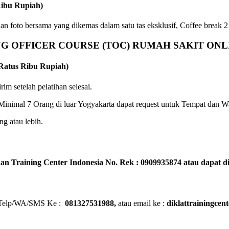
ibu Rupiah)
, dan foto bersama yang dikemas dalam satu tas eksklusif, Coffee break 2
NG OFFICER COURSE (TOC) RUMAH SAKIT ONL
Ratus Ribu Rupiah)
irim setelah pelatihan selesai.
inimal 7 Orang di luar Yogyakarta dapat request untuk Tempat dan Wa
g atau lebih.
n Training Center Indonesia No. Rek : 0909935874
atau dapat di
i : Telp/WA/SMS Ke :
081327531988,
atau email ke :
diklattrainingce