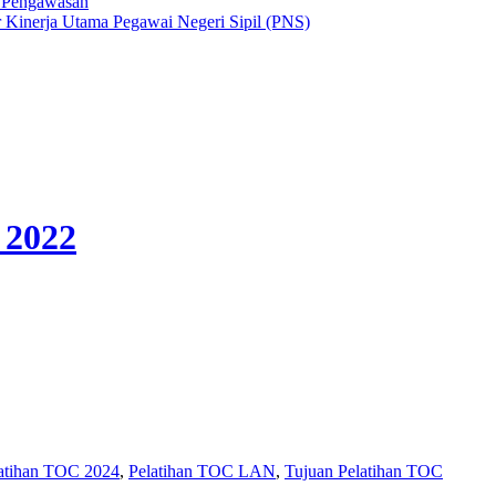
r Pengawasan
 Kinerja Utama Pegawai Negeri Sipil (PNS)
 2022
atihan TOC 2024
,
Pelatihan TOC LAN
,
Tujuan Pelatihan TOC