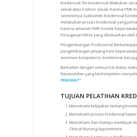
kredensial. Re-kredensial dilakukan seca
sekali atau 5 tahun sekali. Karena PMK
semestinya Subkomite Kredensial Komite 
melakukan proses kredensial yang perta
Karena amanah PMK Komite Keperawatan
Penugasan Klinis yang dikeluarkan oleh 
Pengembangan Profesional Berkelanjut
pengembangan jenjang karir keperawata
asesmen kompetensi, kredensial dan ju
Berkaitan dengan semua hal diatas ma
Narasumber yang berkompeten menyelen
PERAWAT”
.
TUJUAN PELATIHAN KRE
Memahami kebijakan tentang komite
Memahami proses kredensial keper
Memahami dan mampu membuat dokumen
Clinical Nursing Appointment.