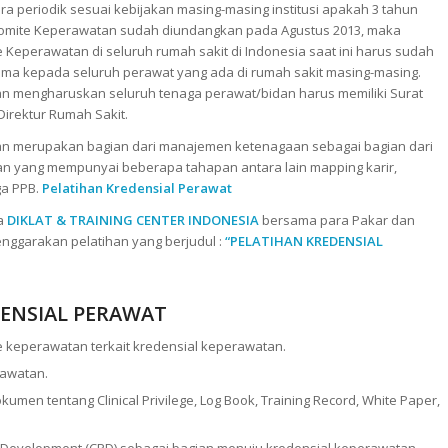
ra periodik sesuai kebijakan masing-masing institusi apakah 3 tahun
 Komite Keperawatan sudah diundangkan pada Agustus 2013, maka
Keperawatan di seluruh rumah sakit di Indonesia saat ini harus sudah
ma kepada seluruh perawat yang ada di rumah sakit masing-masing.
 mengharuskan seluruh tenaga perawat/bidan harus memiliki Surat
Direktur Rumah Sakit.
an merupakan bagian dari manajemen ketenagaan sebagai bagian dari
n yang mempunyai beberapa tahapan antara lain mapping karir,
ga PPB.
Pelatihan Kredensial Perawat
ka
DIKLAT & TRAINING CENTER INDONESIA
bersama para Pakar dan
ggarakan pelatihan yang berjudul :
“PELATIHAN KREDENSIAL
DENSIAL PERAWAT
 keperawatan terkait kredensial keperawatan.
awatan.
 tentang Clinical Privilege, Log Book, Training Record, White Paper,