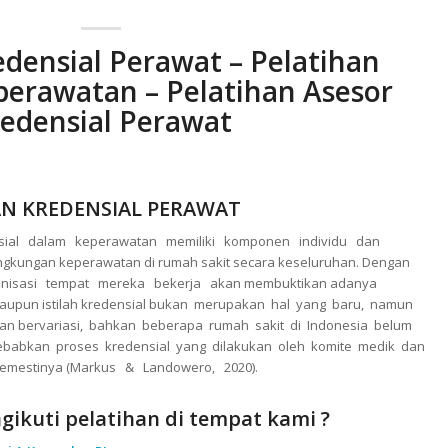
edensial Perawat – Pelatihan
perawatan – Pelatihan Asesor
edensial Perawat
N KREDENSIAL PERAWAT
nsial dalam keperawatan memiliki komponen individu dan
ngkungan keperawatan di rumah sakit secara keseluruhan. Dengan
nisasi tempat mereka bekerja akan membuktikan adanya
 Walaupun istilah kredensial bukan merupakan hal yang baru, namun
an bervariasi, bahkan beberapa rumah sakit di Indonesia belum
yebabkan proses kredensial yang dilakukan oleh komite medik dan
emestinya (Markus & Landowero, 2020).
ikuti pelatihan di tempat kami ?