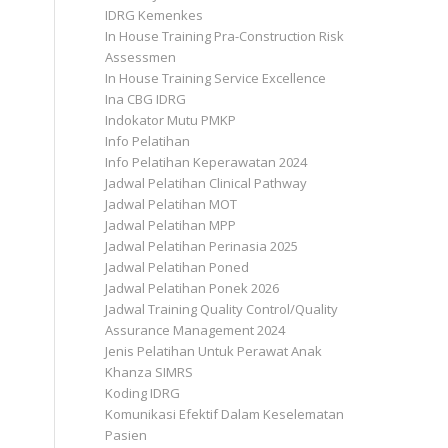
IDRG Kemenkes
In House Training Pra-Construction Risk
Assessmen
In House Training Service Excellence
Ina CBG IDRG
Indokator Mutu PMKP
Info Pelatihan
Info Pelatihan Keperawatan 2024
Jadwal Pelatihan Clinical Pathway
Jadwal Pelatihan MOT
Jadwal Pelatihan MPP
Jadwal Pelatihan Perinasia 2025
Jadwal Pelatihan Poned
Jadwal Pelatihan Ponek 2026
Jadwal Training Quality Control/Quality
Assurance Management 2024
Jenis Pelatihan Untuk Perawat Anak
Khanza SIMRS
Koding IDRG
Komunikasi Efektif Dalam Keselematan
Pasien