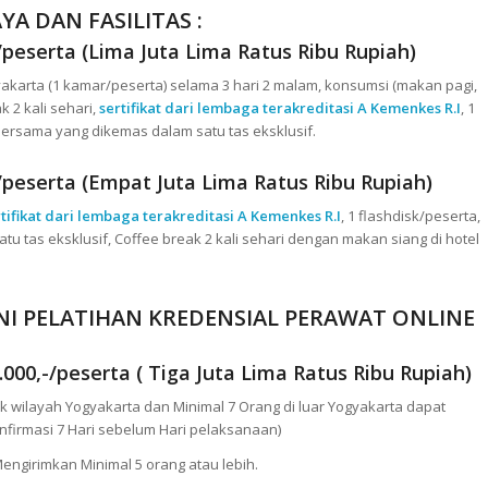
YA DAN FASILITAS :
serta (Lima Juta Lima Ratus Ribu Rupiah)
akarta (1 kamar/peserta) selama 3 hari 2 malam, konsumsi (makan pagi,
 2 kali sehari,
sertifikat dari lembaga terakreditasi A Kemenkes R.I
, 1
 bersama yang dikemas dalam satu tas eksklusif.
serta (Empat Juta Lima Ratus Ribu Rupiah)
rtifikat dari lembaga terakreditasi A Kemenkes R.I
, 1 flashdisk/peserta,
u tas eksklusif, Coffee break 2 kali sehari dengan makan siang di hotel
NI PELATIHAN KREDENSIAL PERAWAT ONLINE
000,-/peserta ( Tiga Juta Lima Ratus Ribu Rupiah)
k wilayah Yogyakarta dan Minimal 7 Orang di luar Yogyakarta dapat
firmasi 7 Hari sebelum Hari pelaksanaan)
engirimkan Minimal 5 orang atau lebih.