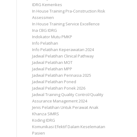
IDRG Kemenkes
In House Training Pra-Construction Risk
Assessmen
In House Training Service Excellence
Ina CBG IDRG
Indokator Mutu PMKP
Info Pelatihan
Info Pelatihan Keperawatan 2024
Jadwal Pelatihan Clinical Pathway
Jadwal Pelatihan MOT
Jadwal Pelatihan MPP
Jadwal Pelatihan Perinasia 2025
Jadwal Pelatihan Poned
Jadwal Pelatihan Ponek 2026
Jadwal Training Quality Control/Quality
Assurance Management 2024
Jenis Pelatihan Untuk Perawat Anak
Khanza SIMRS
Koding IDRG
Komunikasi Efektif Dalam Keselematan
Pasien