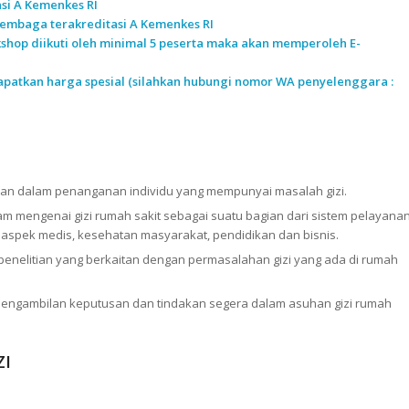
si A Kemenkes RI
h lembaga terakreditasi A Kemenkes RI
rkshop diikuti oleh minimal 5 peserta maka akan memperoleh E-
patkan harga spesial (silahkan hubungi nomor WA penyelenggara :
lan dalam penanganan individu yang mempunyai masalah gizi.
 mengenai gizi rumah sakit sebagai suatu bagian dari sistem pelayana
aspek medis, kesehatan masyarakat, pendidikan dan bisnis.
elitian yang berkaitan dengan permasalahan gizi yang ada di rumah
 pengambilan keputusan dan tindakan segera dalam asuhan gizi rumah
ZI