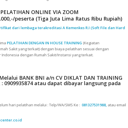
 PELATIHAN ONLINE VIA ZOOM
000,-/peserta (Tiga Juta Lima Ratus Ribu Rupiah)
rtifikat dari lembaga terakreditasi A Kemenkes R.I (Soft File dan Hard
rima
PELATIHAN DENGAN IN HOUSE TRAINING
(Kegiatan
mah Sakit yang terkait) dengan biaya pelatihan sesuai dengan
r Indonesia dengan Rumah Sakit/Instansi yang terkait.
 Melalui
BANK BNI a/n CV DIKLAT DAN TRAINING
: 0909935874
atau dapat dibayar langsung pada
elum hari pelatihan melalui : Telp/WA/SMS Ke :
081327531988,
atau email
gcenter.co.id