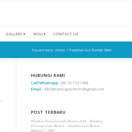
GALLERY ▾
MOU ▾
CONTACT US
You are here:
Home
/
Pelatihan Gizi Rumah Sakit
HUBUNGI KAMI
Call/Whatsapp :
081 327 531 988
Email :
diklattrainingcenter01@gmail.com
T
POST TERBARU
Pelatihan Perawatan Luka Modern 2026 – Pelatihan
Perawatan Luka Modern – Pelatihan Luka Modern
Agustus 1, 2026