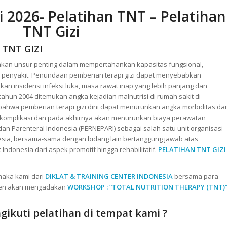
i 2026- Pelatihan TNT – Pelatihan
TNT Gizi
TNT GIZI
akan unsur penting dalam mempertahankan kapasitas fungsional,
enyakit. Penundaan pemberian terapi gizi dapat menyebabkan
atkan insidensi infeksi luka, masa rawat inap yang lebih panjang dan
 tahun 2004 ditemukan angka kejadian malnutrisi di rumah sakit di
 bahwa pemberian terapi gizi dini dapat menurunkan angka morbiditas da
 komplikasi dan pada akhirnya akan menurunkan biaya perawatan
dan Parenteral Indonesia (PERNEPARI) sebagai salah satu unit organisasi
nesia, bersama-sama dengan bidang lain bertanggung jawab atas
donesia dari aspek promotif hingga rehabilitatif.
PELATIHAN TNT GIZI
aka kami dari
DIKLAT & TRAINING CENTER INDONESIA
bersama para
ten akan mengadakan
WORKSHOP : “TOTAL NUTRITION THERAPY (TNT)
ikuti pelatihan di tempat kami ?