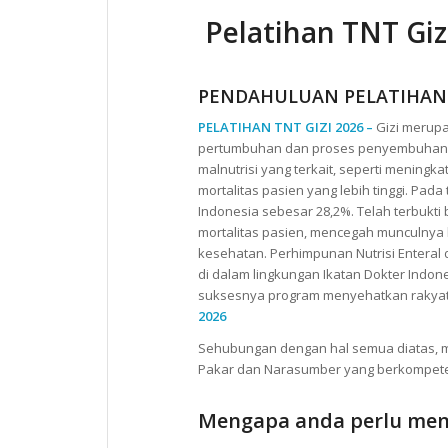
Pelatihan TNT Giz
PENDAHULUAN PELATIHAN 
PELATIHAN TNT GIZI 2026 –
Gizi merup
pertumbuhan dan proses penyembuhan p
malnutrisi yang terkait, seperti meningk
mortalitas pasien yang lebih tinggi. Pada
Indonesia sebesar 28,2%. Telah terbukti
mortalitas pasien, mencegah munculnya
kesehatan. Perhimpunan Nutrisi Enteral 
di dalam lingkungan Ikatan Dokter Indo
suksesnya program menyehatkan rakyat In
2026
Sehubungan dengan hal semua diatas, m
Pakar dan Narasumber yang berkompe
Mengapa anda perlu meng