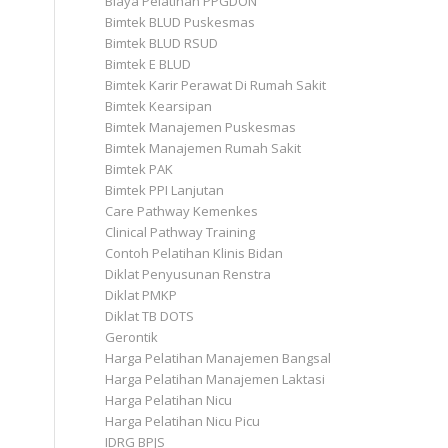
Biaya Pelatihan PPGDON
Bimtek BLUD Puskesmas
Bimtek BLUD RSUD
Bimtek E BLUD
Bimtek Karir Perawat Di Rumah Sakit
Bimtek Kearsipan
Bimtek Manajemen Puskesmas
Bimtek Manajemen Rumah Sakit
Bimtek PAK
Bimtek PPI Lanjutan
Care Pathway Kemenkes
Clinical Pathway Training
Contoh Pelatihan Klinis Bidan
Diklat Penyusunan Renstra
Diklat PMKP
Diklat TB DOTS
Gerontik
Harga Pelatihan Manajemen Bangsal
Harga Pelatihan Manajemen Laktasi
Harga Pelatihan Nicu
Harga Pelatihan Nicu Picu
IDRG BPJS