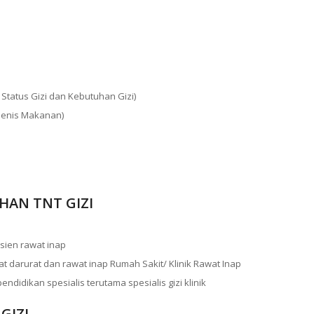
Status Gizi dan Kebutuhan Gizi)
Jenis Makanan)
IHAN TNT GIZI
sien rawat inap
at darurat dan rawat inap Rumah Sakit/ Klinik Rawat Inap
didikan spesialis terutama spesialis gizi klinik
GIZI