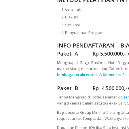
Ceramah
Diskusi
Simulasi
Penyusunan Program
INFO PENDAFTARAN – BIA
Paket A Rp 5.500.000,- /pe
Menginap di Grage Business Hotel Yogyak
makan siang, makan malam), Coffee break 
lembaga terakreditasi A Kemenkes R.I
,
Paket B Rp 4.500.000,-/pe
Tanpa Menginap di Hotel, seminar kit,
se
yang dikemas dalam satu tas eksklusif, C
Bagi peserta Group Minimal 5 orang Untu
request untuk Tempat dan Waktunya (kon
Dapatkan Diskon 10% Jika Satu Instansi M