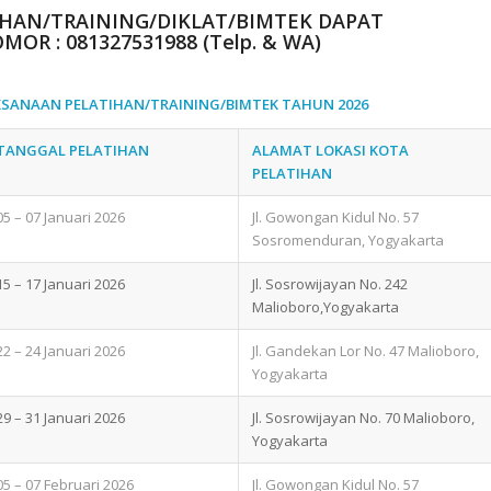
AN/TRAINING/DIKLAT/BIMTEK DAPAT
OMOR :
081327531988 (Telp. & WA)
KSANAAN PELATIHAN/TRAINING/BIMTEK TAHUN 2026
TANGGAL PELATIHAN
ALAMAT LOKASI KOTA
PELATIHAN
05 – 07 Januari 2026
Jl. Gowongan Kidul No. 57
Sosromenduran, Yogyakarta
15 – 17 Januari 2026
Jl. Sosrowijayan No. 242
Malioboro,Yogyakarta
22 – 24 Januari 2026
Jl. Gandekan Lor No. 47 Malioboro,
Yogyakarta
29 – 31 Januari 2026
Jl. Sosrowijayan No. 70 Malioboro,
Yogyakarta
05 – 07 Februari 2026
Jl. Gowongan Kidul No. 57