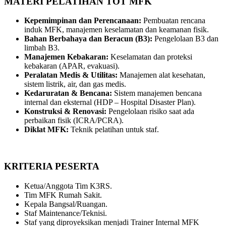
MATERI PELATIHAN TOT MFK
Kepemimpinan dan Perencanaan:
Pembuatan rencana
induk MFK, manajemen keselamatan dan keamanan fisik.
Bahan Berbahaya dan Beracun (B3):
Pengelolaan B3 dan
limbah B3.
Manajemen Kebakaran:
Keselamatan dan proteksi
kebakaran (APAR, evakuasi).
Peralatan Medis & Utilitas:
Manajemen alat kesehatan,
sistem listrik, air, dan gas medis.
Kedaruratan & Bencana:
Sistem manajemen bencana
internal dan eksternal (HDP – Hospital Disaster Plan).
Konstruksi & Renovasi:
Pengelolaan risiko saat ada
perbaikan fisik (ICRA/PCRA).
Diklat MFK:
Teknik pelatihan untuk staf.
KRITERIA PESERTA
Ketua/Anggota Tim K3RS.
Tim MFK Rumah Sakit.
Kepala Bangsal/Ruangan.
Staf Maintenance/Teknisi.
Staf yang diproyeksikan menjadi Trainer Internal MFK