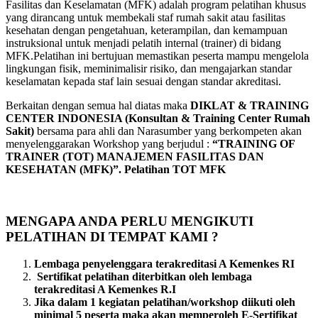
Fasilitas dan Keselamatan (MFK) adalah program pelatihan khusus
yang dirancang untuk membekali staf rumah sakit atau fasilitas
kesehatan dengan pengetahuan, keterampilan, dan kemampuan
instruksional untuk menjadi pelatih internal (trainer) di bidang
MFK.Pelatihan ini bertujuan memastikan peserta mampu mengelola
lingkungan fisik, meminimalisir risiko, dan mengajarkan standar
keselamatan kepada staf lain sesuai dengan standar akreditasi.
Berkaitan dengan semua hal diatas maka
DIKLAT & TRAINING
CENTER INDONESIA (Konsultan & Training Center Rumah
Sakit)
bersama para ahli dan Narasumber yang berkompeten akan
menyelenggarakan Workshop yang berjudul :
“TRAINING OF
TRAINER (TOT) MANAJEMEN FASILITAS DAN
KESEHATAN (MFK)”.
Pelatihan TOT MFK
MENGAPA ANDA PERLU MENGIKUTI
PELATIHAN DI TEMPAT KAMI ?
Lembaga penyelenggara terakreditasi A Kemenkes RI
Sertifikat pelatihan diterbitkan oleh lembaga
terakreditasi A Kemenkes R.I
Jika dalam 1 kegiatan pelatihan/workshop diikuti oleh
minimal 5 peserta maka akan memperoleh E-Sertifikat