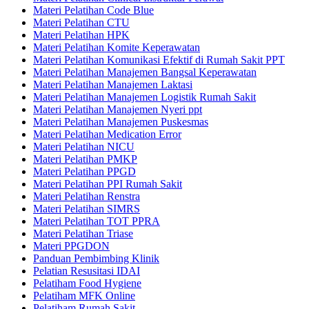
Materi Pelatihan Code Blue
Materi Pelatihan CTU
Materi Pelatihan HPK
Materi Pelatihan Komite Keperawatan
Materi Pelatihan Komunikasi Efektif di Rumah Sakit PPT
Materi Pelatihan Manajemen Bangsal Keperawatan
Materi Pelatihan Manajemen Laktasi
Materi Pelatihan Manajemen Logistik Rumah Sakit
Materi Pelatihan Manajemen Nyeri ppt
Materi Pelatihan Manajemen Puskesmas
Materi Pelatihan Medication Error
Materi Pelatihan NICU
Materi Pelatihan PMKP
Materi Pelatihan PPGD
Materi Pelatihan PPI Rumah Sakit
Materi Pelatihan Renstra
Materi Pelatihan SIMRS
Materi Pelatihan TOT PPRA
Materi Pelatihan Triase
Materi PPGDON
Panduan Pembimbing Klinik
Pelatian Resusitasi IDAI
Pelatiham Food Hygiene
Pelatiham MFK Online
Pelatiham Rumah Sakit