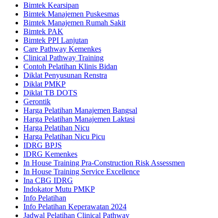
Bimtek Kearsipan
Bimtek Manajemen Puskesmas
Bimtek Manajemen Rumah Sakit
Bimtek PAK
Bimtek PPI Lanjutan
Care Pathway Kemenkes
Clinical Pathway Training
Contoh Pelatihan Klinis Bidan
Diklat Penyusunan Renstra
Diklat PMKP
Diklat TB DOTS
Gerontik
Harga Pelatihan Manajemen Bangsal
Harga Pelatihan Manajemen Laktasi
Harga Pelatihan Nicu
Harga Pelatihan Nicu Picu
IDRG BPJS
IDRG Kemenkes
In House Training Pra-Construction Risk Assessmen
In House Training Service Excellence
Ina CBG IDRG
Indokator Mutu PMKP
Info Pelatihan
Info Pelatihan Keperawatan 2024
Jadwal Pelatihan Clinical Pathway