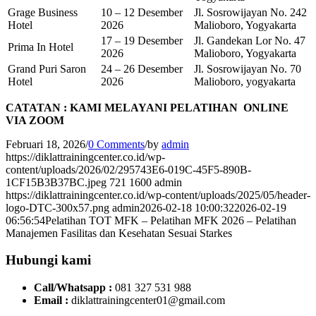
Grage Business
10 – 12 Desember
Jl. Sosrowijayan No. 242
Hotel
2026
Malioboro, Yogyakarta
17 – 19 Desember
Jl. Gandekan Lor No. 47
Prima In Hotel
2026
Malioboro, Yogyakarta
Grand Puri Saron
24 – 26 Desember
Jl. Sosrowijayan No. 70
Hotel
2026
Malioboro, yogyakarta
CATATAN : KAMI MELAYANI PELATIHAN ONLINE
VIA ZOOM
Februari 18, 2026
/
0 Comments
/
by
admin
https://diklattrainingcenter.co.id/wp-
content/uploads/2026/02/295743E6-019C-45F5-890B-
1CF15B3B37BC.jpeg
721
1600
admin
https://diklattrainingcenter.co.id/wp-content/uploads/2025/05/header-
logo-DTC-300x57.png
admin
2026-02-18 10:00:32
2026-02-19
06:56:54
Pelatihan TOT MFK – Pelatihan MFK 2026 – Pelatihan
Manajemen Fasilitas dan Kesehatan Sesuai Starkes
Hubungi kami
Call/Whatsapp :
081 327 531 988
Email :
diklattrainingcenter01@gmail.com