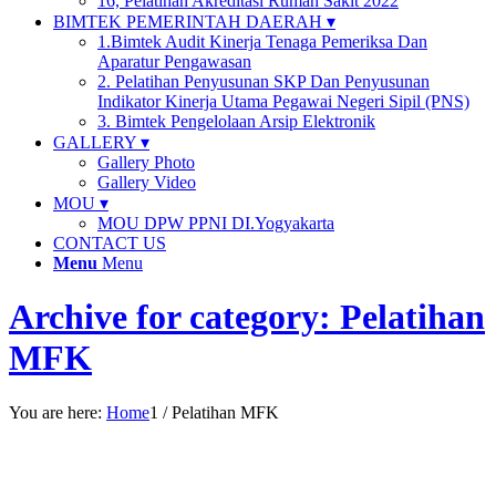
16, Pelatihan Akreditasi Rumah Sakit 2022
BIMTEK PEMERINTAH DAERAH ▾
1.Bimtek Audit Kinerja Tenaga Pemeriksa Dan
Aparatur Pengawasan
2. Pelatihan Penyusunan SKP Dan Penyusunan
Indikator Kinerja Utama Pegawai Negeri Sipil (PNS)
3. Bimtek Pengelolaan Arsip Elektronik
GALLERY ▾
Gallery Photo
Gallery Video
MOU ▾
MOU DPW PPNI DI.Yogyakarta
CONTACT US
Menu
Menu
Archive for category: Pelatihan
MFK
You are here:
Home
1
/
Pelatihan MFK