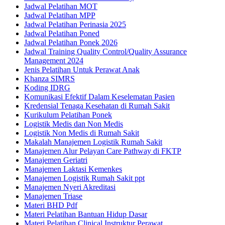
Jadwal Pelatihan MOT
Jadwal Pelatihan MPP
Jadwal Pelatihan Perinasia 2025
Jadwal Pelatihan Poned
Jadwal Pelatihan Ponek 2026
Jadwal Training Quality Control/Quality Assurance
Management 2024
Jenis Pelatihan Untuk Perawat Anak
Khanza SIMRS
Koding IDRG
Komunikasi Efektif Dalam Keselematan Pasien
Kredensial Tenaga Kesehatan di Rumah Sakit
Kurikulum Pelatihan Ponek
Logistik Medis dan Non Medis
Logistik Non Medis di Rumah Sakit
Makalah Manajemen Logistik Rumah Sakit
Manajemen Alur Pelayan Care Pathway di FKTP
Manajemen Geriatri
Manajemen Laktasi Kemenkes
Manajemen Logistik Rumah Sakit ppt
Manajemen Nyeri Akreditasi
Manajemen Triase
Materi BHD Pdf
Materi Pelatihan Bantuan Hidup Dasar
Materi Pelatihan Clinical Instruktur Perawat