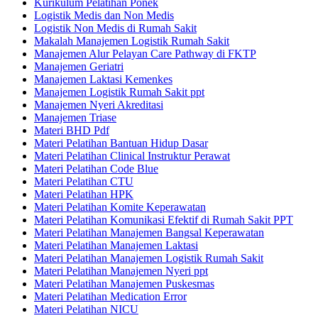
Kurikulum Pelatihan Ponek
Logistik Medis dan Non Medis
Logistik Non Medis di Rumah Sakit
Makalah Manajemen Logistik Rumah Sakit
Manajemen Alur Pelayan Care Pathway di FKTP
Manajemen Geriatri
Manajemen Laktasi Kemenkes
Manajemen Logistik Rumah Sakit ppt
Manajemen Nyeri Akreditasi
Manajemen Triase
Materi BHD Pdf
Materi Pelatihan Bantuan Hidup Dasar
Materi Pelatihan Clinical Instruktur Perawat
Materi Pelatihan Code Blue
Materi Pelatihan CTU
Materi Pelatihan HPK
Materi Pelatihan Komite Keperawatan
Materi Pelatihan Komunikasi Efektif di Rumah Sakit PPT
Materi Pelatihan Manajemen Bangsal Keperawatan
Materi Pelatihan Manajemen Laktasi
Materi Pelatihan Manajemen Logistik Rumah Sakit
Materi Pelatihan Manajemen Nyeri ppt
Materi Pelatihan Manajemen Puskesmas
Materi Pelatihan Medication Error
Materi Pelatihan NICU