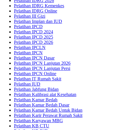
Pelatihan IDRG 2026
Pelatihan IDRG Kemenkes
Pelatihan IDRG Online
Pelatihan III Gizi
Pelatihan Implan dan IUD
Pelatihan IPCD
Pelatihan IPCD 2024
Pelatihan IPCD 2025
Pelatihan IPCD 2026
Pelatihan IPCLN
Pelatihan IPCN
Pelatihan IPCN Dasar
Pelatihan IPCN Lanjutan 2026
Pelatihan IPCN Lanjutan Persi
Pelatihan IPCN Online
Pelatihan IT Rumah Sakit
Pelatihan IUD
Pelatihan Jabfung Bidan
Pelatihan Kalibrasi alat Kesehatan
Pelatihan Kamar Bedah
Pelatihan Kamar Bedah Dasar
Pelatihan Kamar Bedah Untuk Bidan
Pelatihan Karir Perawat Rumah Sakit
Pelatihan Karyawan MBG
Pelatihan KB CTU