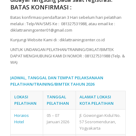
BATAS KONFIRMASI :
Batas konfirmasi pendaftaran 3 Hari sebelum hari pelatihan
melalui : Telp/WA/SMS Ke : 081327531988, atau email ke :
diklattrainingcenter01@gmail.com
Kunjungi Website Kami di : diklattrainingcenter.co.id
UNTUK UNDANGAN PELATIHAN/TRAINING/DIKLAT/BIMTEK
DAPAT MENGHUBUNGI KAMI DI NOMOR : 081327531988 (Telp. &
WA)
JADWAL, TANGGAL DAN TEMPAT PELAKSANAAN
PELATIHAN/TRAINING/BIMTEK TAHUN 2026
LOKASI
TANGGAL
ALAMAT LOKASI
PELATIHAN
PELATIHAN
KOTA PELATIHAN
Horaios
05 – 07
Jl. Gowongan Kidul No.
Hotel
Januari 2026
57 Sosromenduran,
Yogyakarta