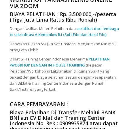
VIA ZOOM
BIAYA PELATIHAN : Rp. 3.500.000,-/peserta
(Tiga Juta Lima Ratus Ribu Rupiah)
Dengan fasilitas Materi Pelatihan dan
sertifikat dari lembaga
terakreditasi A Kemenkes R.I (Soft File dan Hard File)
Dapatkan Diskon 5% Jika Satu Instansi Mengirimkan Minimal 3
orang atau lebih.
Diklat & Training Center Indonesia Menerima
PELATIHAN
/WOSKHOP DENGAN IN HOUSE TRAINING
(Kegiatan
Pelatihan/Workshop di Laksanakan di Rumah Sakit yang
terkait) dengan biaya pelatihan sesuai dengan kesepakatan
dari Diklat & Training Center Indonesia dengan Rumah
Sakit/Instansi yang terkait.
CARA PEMBAYARAN :
Biaya Pelatihan Di Transfer Melalui
BANK
BNI a.n CV Diklat dan Training Center
Indonesia No. Rek : 0909935874
atau dapat
dibayar langsung pada saat registrasi.