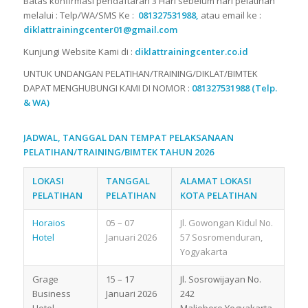
Batas konfirmasi pendaftaran 3 Hari sebelum hari pelatihan
melalui : Telp/WA/SMS Ke :
081327531988,
atau email ke :
diklattrainingcenter01@gmail.com
Kunjungi Website Kami di :
diklattrainingcenter.co.id
UNTUK UNDANGAN PELATIHAN/TRAINING/DIKLAT/BIMTEK
DAPAT MENGHUBUNGI KAMI DI NOMOR :
081327531988 (Telp.
& WA)
JADWAL, TANGGAL DAN TEMPAT PELAKSANAAN
PELATIHAN/TRAINING/BIMTEK TAHUN 2026
LOKASI
TANGGAL
ALAMAT LOKASI
PELATIHAN
PELATIHAN
KOTA PELATIHAN
Horaios
05 – 07
Jl. Gowongan Kidul No.
Hotel
Januari 2026
57 Sosromenduran,
Yogyakarta
Grage
15 – 17
Jl. Sosrowijayan No.
Business
Januari 2026
242
Hotel
Malioboro,Yogyakarta