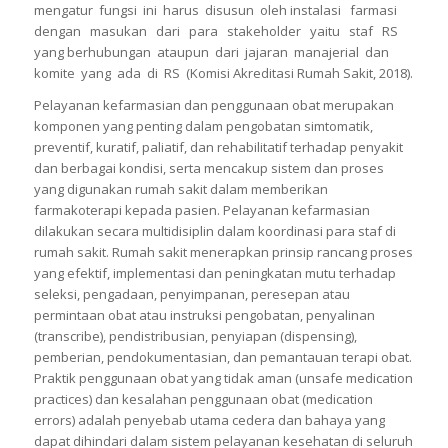
mengatur fungsi ini harus disusun oleh instalasi farmasi
dengan masukan dari para stakeholder yaitu staf RS
yang berhubungan ataupun dari jajaran manajerial dan
komite yang ada di RS (Komisi Akreditasi Rumah Sakit, 2018).
Pelayanan kefarmasian dan penggunaan obat merupakan
komponen yang penting dalam pengobatan simtomatik,
preventif, kuratif, paliatif, dan rehabilitatif terhadap penyakit
dan berbagai kondisi, serta mencakup sistem dan proses
yang digunakan rumah sakit dalam memberikan
farmakoterapi kepada pasien. Pelayanan kefarmasian
dilakukan secara multidisiplin dalam koordinasi para staf di
rumah sakit. Rumah sakit menerapkan prinsip rancang proses
yang efektif, implementasi dan peningkatan mutu terhadap
seleksi, pengadaan, penyimpanan, peresepan atau
permintaan obat atau instruksi pengobatan, penyalinan
(transcribe), pendistribusian, penyiapan (dispensing),
pemberian, pendokumentasian, dan pemantauan terapi obat.
Praktik penggunaan obat yang tidak aman (unsafe medication
practices) dan kesalahan penggunaan obat (medication
errors) adalah penyebab utama cedera dan bahaya yang
dapat dihindari dalam sistem pelayanan kesehatan di seluruh