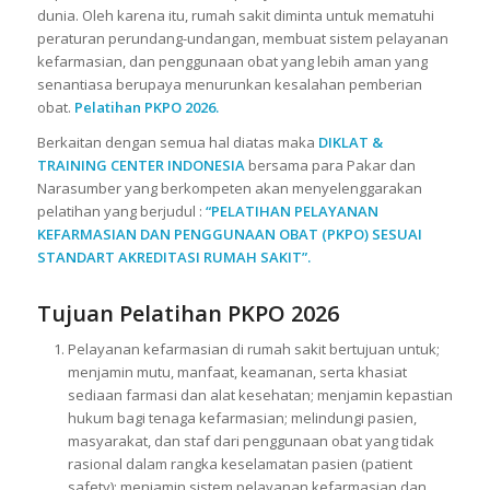
dunia. Oleh karena itu, rumah sakit diminta untuk mematuhi
peraturan perundang-undangan, membuat sistem pelayanan
kefarmasian, dan penggunaan obat yang lebih aman yang
senantiasa berupaya menurunkan kesalahan pemberian
obat.
Pelatihan PKPO 2026.
Berkaitan dengan semua hal diatas maka
DIKLAT &
TRAINING CENTER INDONESIA
bersama para Pakar dan
Narasumber yang berkompeten akan menyelenggarakan
pelatihan yang berjudul :
“PELATIHAN PELAYANAN
KEFARMASIAN DAN PENGGUNAAN OBAT (PKPO) SESUAI
STANDART AKREDITASI RUMAH SAKIT”.
Tujuan Pelatihan PKPO 2026
Pelayanan kefarmasian di rumah sakit bertujuan untuk;
menjamin mutu, manfaat, keamanan, serta khasiat
sediaan farmasi dan alat kesehatan; menjamin kepastian
hukum bagi tenaga kefarmasian; melindungi pasien,
masyarakat, dan staf dari penggunaan obat yang tidak
rasional dalam rangka keselamatan pasien (patient
safety); menjamin sistem pelayanan kefarmasian dan