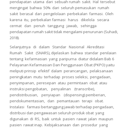
pendapatan utama dari sebuah rumah sakit. Hal tersebut
mengingat bahwa 50% dari seluruh pemasukan rumah
sakit berasal dari pengelolaan perbekalan farmasi. Oleh
karena itu, perbekalan farmasi harus dikelola secara
cermat dan penuh tanggung jawab, sehingga
pendapatan rumah sakit tidak mengalami penurunan (Suhadi,
2018).
Selanjutnya di dalam Standar Nasional Akreditasi
Rumah Sakit (SNARS), dijelaskan bahwa standar penilaian
tentang kefarmasian yang paripurna diatur didalam Bab 6
Pelayanan Kefarmasian Dan Penggunaan Obat (PKPO) yaitu
meliputi prinsip efektif dalam perancangan, pelaksanaan
peningkatan mutu terhadap proses seleksi, pengadaan,
penyimpanan, peresepan atau permintaan obat atau
instruksi pengobatan, penyalinan (transcribe),
pendistribusian, penyiapan (dispensing) pemberian,
pendokumentasian, dan pemantauan terapi obat.
Instalasi farmasi bertanggung jawab terhadap pengadaan,
distribusi dan pengawasan seluruh produk obat yang
digunakan di RS, baik untuk pasien rawat jalan maupun
pasien rawat inap. Kebijaksanaan dan prosedur yang