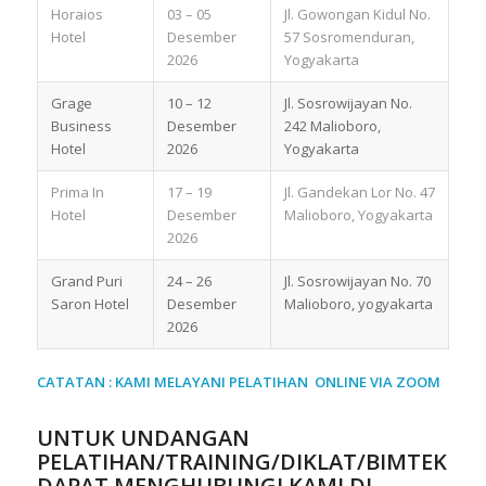
Horaios
03 – 05
Jl. Gowongan Kidul No.
Hotel
Desember
57 Sosromenduran,
2026
Yogyakarta
Grage
10 – 12
Jl. Sosrowijayan No.
Business
Desember
242 Malioboro,
Hotel
2026
Yogyakarta
Prima In
17 – 19
Jl. Gandekan Lor No. 47
Hotel
Desember
Malioboro, Yogyakarta
2026
Grand Puri
24 – 26
Jl. Sosrowijayan No. 70
Saron Hotel
Desember
Malioboro, yogyakarta
2026
CATATAN : KAMI MELAYANI PELATIHAN ONLINE VIA ZOOM
UNTUK UNDANGAN
PELATIHAN/TRAINING/DIKLAT/BIMTEK
DAPAT MENGHUBUNGI KAMI DI