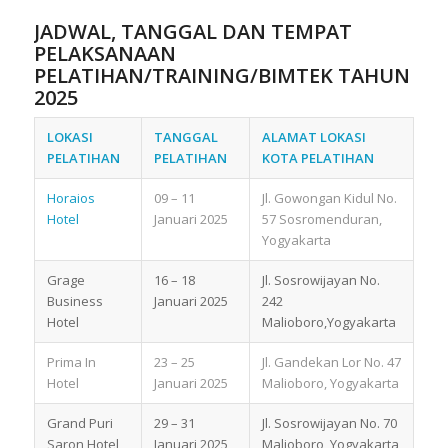
JADWAL, TANGGAL DAN TEMPAT
PELAKSANAAN
PELATIHAN/TRAINING/BIMTEK TAHUN
2025
LOKASI
TANGGAL
ALAMAT LOKASI
PELATIHAN
PELATIHAN
KOTA PELATIHAN
Horaios
09 – 11
Jl. Gowongan Kidul No.
Hotel
Januari 2025
57 Sosromenduran,
Yogyakarta
Grage
16 – 18
Jl. Sosrowijayan No.
Business
Januari 2025
242
Hotel
Malioboro,Yogyakarta
Prima In
23 – 25
Jl. Gandekan Lor No. 47
Hotel
Januari 2025
Malioboro, Yogyakarta
Grand Puri
29 – 31
Jl. Sosrowijayan No. 70
Saron Hotel
Januari 2025
Malioboro, Yogyakarta