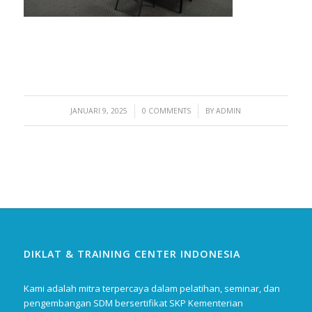
/
/
JANUARI 9, 2025
0 COMMENTS
BY
ADMIN
DIKLAT & TRAINING CENTER INDONESIA
Kami adalah mitra terpercaya dalam pelatihan, seminar, dan
pengembangan SDM bersertifikat SKP Kementerian