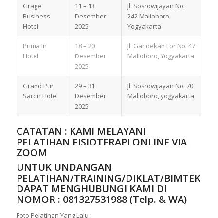
Grage
11 – 13
Jl. Sosrowijayan No.
Business
Desember
242 Malioboro,
Hotel
2025
Yogyakarta
Prima In
18 – 20
Jl. Gandekan Lor No. 47
Hotel
Desember
Malioboro, Yogyakarta
2025
Grand Puri
29 – 31
Jl. Sosrowijayan No. 70
Saron Hotel
Desember
Malioboro, yogyakarta
2025
CATATAN : KAMI MELAYANI
PELATIHAN FISIOTERAPI ONLINE VIA
ZOOM
UNTUK UNDANGAN
PELATIHAN/TRAINING/DIKLAT/BIMTEK
DAPAT MENGHUBUNGI KAMI DI
NOMOR :
081327531988 (Telp. & WA)
Foto Pelatihan Yang Lalu :