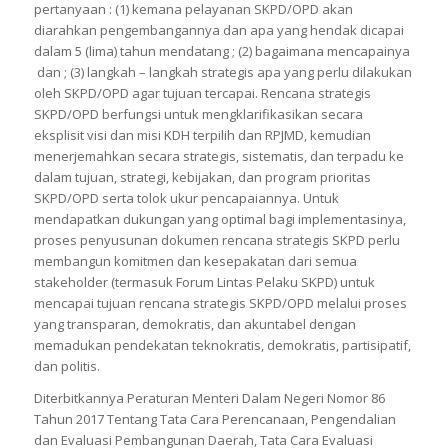
pertanyaan : (1) kemana pelayanan SKPD/OPD akan
diarahkan pengembangannya dan apa yang hendak dicapai
dalam 5 (lima) tahun mendatang ; (2) bagaimana mencapainya
dan ; (3) langkah – langkah strategis apa yang perlu dilakukan
oleh SKPD/OPD agar tujuan tercapai. Rencana strategis
SKPD/OPD berfungsi untuk mengklarifikasikan secara
eksplisit visi dan misi KDH terpilih dan RPJMD, kemudian
menerjemahkan secara strategis, sistematis, dan terpadu ke
dalam tujuan, strategi, kebijakan, dan program prioritas
SKPD/OPD serta tolok ukur pencapaiannya. Untuk
mendapatkan dukungan yang optimal bagi implementasinya,
proses penyusunan dokumen rencana strategis SKPD perlu
membangun komitmen dan kesepakatan dari semua
stakeholder (termasuk Forum Lintas Pelaku SKPD) untuk
mencapai tujuan rencana strategis SKPD/OPD melalui proses
yang transparan, demokratis, dan akuntabel dengan
memadukan pendekatan teknokratis, demokratis, partisipatif,
dan politis.
Diterbitkannya Peraturan Menteri Dalam Negeri Nomor 86
Tahun 2017 Tentang Tata Cara Perencanaan, Pengendalian
dan Evaluasi Pembangunan Daerah, Tata Cara Evaluasi