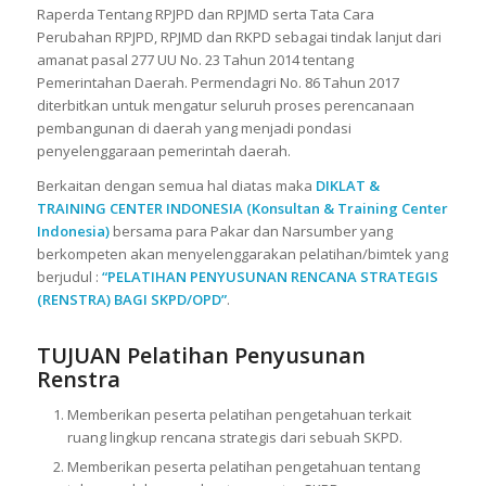
Raperda Tentang RPJPD dan RPJMD serta Tata Cara
Perubahan RPJPD, RPJMD dan RKPD sebagai tindak lanjut dari
amanat pasal 277 UU No. 23 Tahun 2014 tentang
Pemerintahan Daerah. Permendagri No. 86 Tahun 2017
diterbitkan untuk mengatur seluruh proses perencanaan
pembangunan di daerah yang menjadi pondasi
penyelenggaraan pemerintah daerah.
Berkaitan dengan semua hal diatas maka
DIKLAT &
TRAINING CENTER INDONESIA
(Konsultan & Training Center
Indonesia)
bersama para Pakar dan Narsumber yang
berkompeten akan menyelenggarakan pelatihan/bimtek yang
berjudul :
“PELATIHAN PENYUSUNAN RENCANA STRATEGIS
(RENSTRA) BAGI SKPD/OPD”
.
TUJUAN Pelatihan Penyusunan
Renstra
Memberikan peserta pelatihan pengetahuan terkait
ruang lingkup rencana strategis dari sebuah SKPD.
Memberikan peserta pelatihan pengetahuan tentang