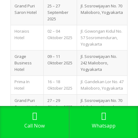
Grand Puri
25 – 27
Jl. Sosrowijayan No. 70
Saron Hotel
September
Malioboro, Yogyakarta
2025
Horaios
02 – 04
Jl. Gowongan Kidul No.
Hotel
Oktober 2025
57 Sosromenduran,
Yogyakarta
Grage
09 – 11
Jl. Sosrowijayan No.
Business
Oktober 2025
242 Malioboro,
Hotel
Yogyakarta
Prima In
16 – 18
Jl. Gandekan Lor No. 47
Hotel
Oktober 2025
Malioboro, Yogyakarta
Grand Puri
27 – 29
Jl. Sosrowijayan No. 70
Saron Hotel
Oktober 2025
Malioboro, Yogyakarta
Horaios
03 – 05
Jl. Gowongan Kidul No.
Call Now
Whatsapp
Hotel
November
57 Sosromenduran,
2025
Yogyakarta