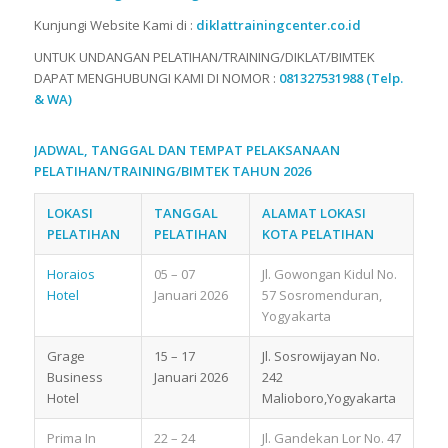
Kunjungi Website Kami di :
diklattrainingcenter.co.id
UNTUK UNDANGAN PELATIHAN/TRAINING/DIKLAT/BIMTEK
DAPAT MENGHUBUNGI KAMI DI NOMOR :
081327531988 (Telp.
& WA)
JADWAL, TANGGAL DAN TEMPAT PELAKSANAAN
PELATIHAN/TRAINING/BIMTEK TAHUN 2026
LOKASI
TANGGAL
ALAMAT LOKASI
PELATIHAN
PELATIHAN
KOTA PELATIHAN
Horaios
05 – 07
Jl. Gowongan Kidul No.
Hotel
Januari 2026
57 Sosromenduran,
Yogyakarta
Grage
15 – 17
Jl. Sosrowijayan No.
Business
Januari 2026
242
Hotel
Malioboro,Yogyakarta
Prima In
22 – 24
Jl. Gandekan Lor No. 47