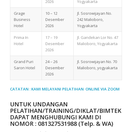
2026
Yogyakarta
Grage
10 – 12
Jl. Sosrowijayan No.
Business
Desember
242 Malioboro,
Hotel
2026
Yogyakarta
Prima In
17 – 19
Jl. Gandekan Lor No. 47
Hotel
Desember
Malioboro, Yogyakarta
2026
Grand Puri
24 – 26
Jl. Sosrowijayan No. 70
Saron Hotel
Desember
Malioboro, yogyakarta
2026
CATATAN : KAMI MELAYANI PELATIHAN ONLINE VIA ZOOM
UNTUK UNDANGAN
PELATIHAN/TRAINING/DIKLAT/BIMTEK
DAPAT MENGHUBUNGI KAMI DI
NOMOR :
081327531988 (Telp. & WA)