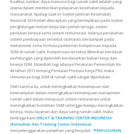
Kualitas sumber daya manusia bagi rumah sakit adalah yang
utama dalam memberikan pelayanan kesehatan kepada
masyarakat. Apalagi saat ini Sistem Jaminan Kesehatan
Nasional 2014 telah diterapkan yang berimplikasi pada sistem
penghitungan beban kerja dan jumlah tenaga, sistem
penilaian kinerja serta sistem remunerasi. Adanya perubahan
sistem pembiayaan tersebut otomastis berdampak pada
mekanisme serta formula pemberian kompensasi kepada
SDM di rumah sakit. Kompensasi tersebut diberikan berdasar
perhitungan yang diperoleh berdasarkan beban kerja dan
kinerja SDM. Ditambah lagi adanya Peraturan Pemerintah No
46 tahun 2011 tentang Penilaian Prestasi Kerja PNS maka
remunerasi bagi SDM di rumah sakit sangat diperlukan.
Oleh karena itu, untuk meningkatkan kemampuan dan
keterampilan dalam meningkatkan kemampuan manajemen
rumah sakit dalam menyusun sistem remunerasi untuk
meningkatkan komitmen SDM sehingga mampu meningkatkan
kinerja, mutu layanan dan daya saing rumah sakit, maka
lembaga kami
DIKLAT & TRAINING CENTER INDONESIA
(Konsultan dan Training Center Indonesia)
menyelenggarakan pelatihan yang berjudul :
“PENYUSUNAN