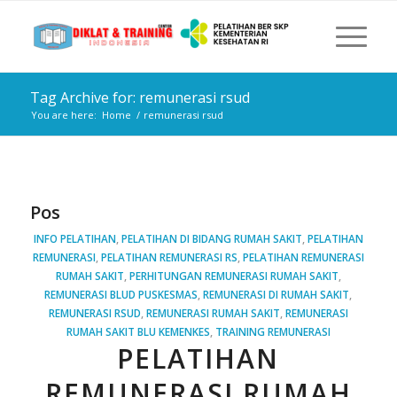
Tag Archive for: remunerasi rsud
You are here:
Home
/
remunerasi rsud
Pos
INFO PELATIHAN
,
PELATIHAN DI BIDANG RUMAH SAKIT
,
PELATIHAN
REMUNERASI
,
PELATIHAN REMUNERASI RS
,
PELATIHAN REMUNERASI
RUMAH SAKIT
,
PERHITUNGAN REMUNERASI RUMAH SAKIT
,
REMUNERASI BLUD PUSKESMAS
,
REMUNERASI DI RUMAH SAKIT
,
REMUNERASI RSUD
,
REMUNERASI RUMAH SAKIT
,
REMUNERASI
RUMAH SAKIT BLU KEMENKES
,
TRAINING REMUNERASI
PELATIHAN
REMUNERASI RUMAH