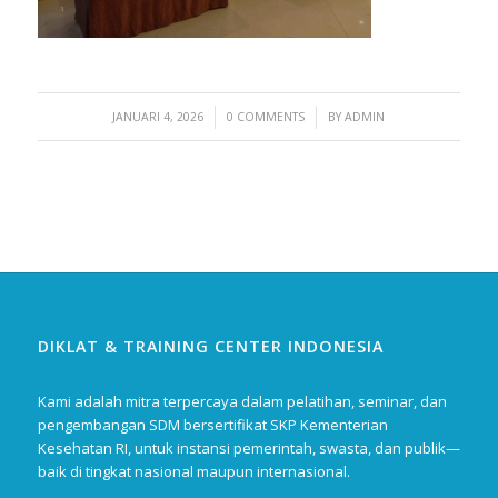
/
/
JANUARI 4, 2026
0 COMMENTS
BY
ADMIN
DIKLAT & TRAINING CENTER INDONESIA
Kami adalah mitra terpercaya dalam pelatihan, seminar, dan
pengembangan SDM bersertifikat SKP Kementerian
Kesehatan RI, untuk instansi pemerintah, swasta, dan publik—
baik di tingkat nasional maupun internasional.