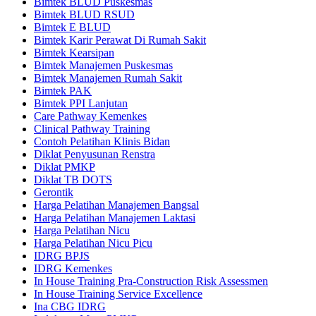
Bimtek BLUD Puskesmas
Bimtek BLUD RSUD
Bimtek E BLUD
Bimtek Karir Perawat Di Rumah Sakit
Bimtek Kearsipan
Bimtek Manajemen Puskesmas
Bimtek Manajemen Rumah Sakit
Bimtek PAK
Bimtek PPI Lanjutan
Care Pathway Kemenkes
Clinical Pathway Training
Contoh Pelatihan Klinis Bidan
Diklat Penyusunan Renstra
Diklat PMKP
Diklat TB DOTS
Gerontik
Harga Pelatihan Manajemen Bangsal
Harga Pelatihan Manajemen Laktasi
Harga Pelatihan Nicu
Harga Pelatihan Nicu Picu
IDRG BPJS
IDRG Kemenkes
In House Training Pra-Construction Risk Assessmen
In House Training Service Excellence
Ina CBG IDRG