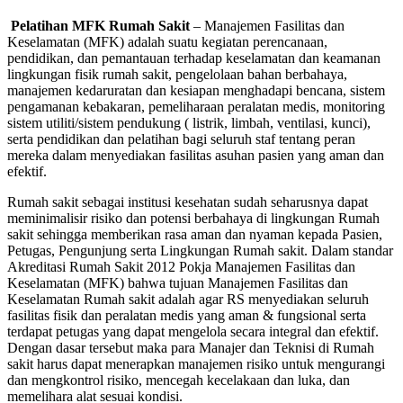
Pelatihan MFK Rumah Sakit
– Manajemen Fasilitas dan
Keselamatan (MFK) adalah suatu kegiatan perencanaan,
pendidikan, dan pemantauan terhadap keselamatan dan keamanan
lingkungan fisik rumah sakit, pengelolaan bahan berbahaya,
manajemen kedaruratan dan kesiapan menghadapi bencana, sistem
pengamanan kebakaran, pemeliharaan peralatan medis, monitoring
sistem utiliti/sistem pendukung ( listrik, limbah, ventilasi, kunci),
serta pendidikan dan pelatihan bagi seluruh staf tentang peran
mereka dalam menyediakan fasilitas asuhan pasien yang aman dan
efektif.
Rumah sakit sebagai institusi kesehatan sudah seharusnya dapat
meminimalisir risiko dan potensi berbahaya di lingkungan Rumah
sakit sehingga memberikan rasa aman dan nyaman kepada Pasien,
Petugas, Pengunjung serta Lingkungan Rumah sakit. Dalam standar
Akreditasi Rumah Sakit 2012 Pokja Manajemen Fasilitas dan
Keselamatan (MFK) bahwa tujuan Manajemen Fasilitas dan
Keselamatan Rumah sakit adalah agar RS menyediakan seluruh
fasilitas fisik dan peralatan medis yang aman & fungsional serta
terdapat petugas yang dapat mengelola secara integral dan efektif.
Dengan dasar tersebut maka para Manajer dan Teknisi di Rumah
sakit harus dapat menerapkan manajemen risiko untuk mengurangi
dan mengkontrol risiko, mencegah kecelakaan dan luka, dan
memelihara alat sesuai kondisi.