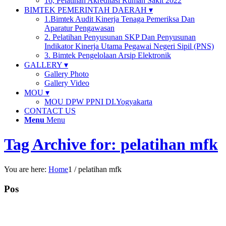
16, Pelatihan Akreditasi Rumah Sakit 2022
BIMTEK PEMERINTAH DAERAH ▾
1.Bimtek Audit Kinerja Tenaga Pemeriksa Dan
Aparatur Pengawasan
2. Pelatihan Penyusunan SKP Dan Penyusunan
Indikator Kinerja Utama Pegawai Negeri Sipil (PNS)
3. Bimtek Pengelolaan Arsip Elektronik
GALLERY ▾
Gallery Photo
Gallery Video
MOU ▾
MOU DPW PPNI DI.Yogyakarta
CONTACT US
Menu
Menu
Tag Archive for: pelatihan mfk
You are here:
Home
1
/
pelatihan mfk
Pos