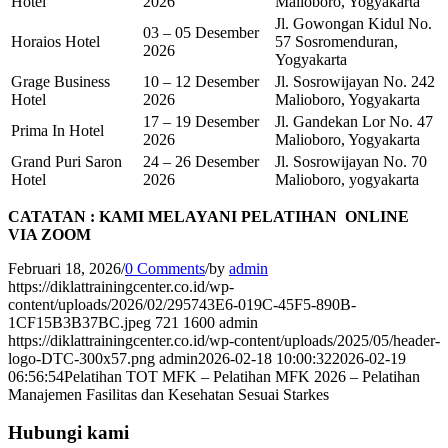
Hotel
2026
Malioboro, Yogyakarta
Jl. Gowongan Kidul No.
03 – 05 Desember
Horaios Hotel
57 Sosromenduran,
2026
Yogyakarta
Grage Business
10 – 12 Desember
Jl. Sosrowijayan No. 242
Hotel
2026
Malioboro, Yogyakarta
17 – 19 Desember
Jl. Gandekan Lor No. 47
Prima In Hotel
2026
Malioboro, Yogyakarta
Grand Puri Saron
24 – 26 Desember
Jl. Sosrowijayan No. 70
Hotel
2026
Malioboro, yogyakarta
CATATAN : KAMI MELAYANI PELATIHAN ONLINE
VIA ZOOM
Februari 18, 2026
/
0 Comments
/
by
admin
https://diklattrainingcenter.co.id/wp-
content/uploads/2026/02/295743E6-019C-45F5-890B-
1CF15B3B37BC.jpeg
721
1600
admin
https://diklattrainingcenter.co.id/wp-content/uploads/2025/05/header-
logo-DTC-300x57.png
admin
2026-02-18 10:00:32
2026-02-19
06:56:54
Pelatihan TOT MFK – Pelatihan MFK 2026 – Pelatihan
Manajemen Fasilitas dan Kesehatan Sesuai Starkes
Hubungi kami