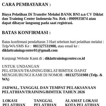
CARA PEMBAYARAN :
Biaya Pelatihan Di Transfer Melalui
BANK BNI a.n CV Diklat
dan Training Center Indonesia No. Rek : 0909935874
atau
dapat dibayar langsung pada saat registrasi.
BATAS KONFIRMASI :
Batas konfirmasi pendaftaran 3 Hari sebelum hari pelatihan melalui :
Telp/WA/SMS Ke :
081327531988,
atau email ke :
diklattrainingcenter01@gmail.com
Kunjungi Website Kami di :
diklattrainingcenter.co.id
UNTUK UNDANGAN
PELATIHAN/TRAINING/DIKLAT/BIMTEK DAPAT
MENGHUBUNGI KAMI DI NOMOR :
081327531988 (Telp. &
WA)
JADWAL, TANGGAL DAN TEMPAT PELAKSANAAN
PELATIHAN/TRAINING/BIMTEK TAHUN 2026
LOKASI
TANGGAL
ALAMAT LOKASI
PELATIHAN
PELATIHAN
KOTA PELATIHAN