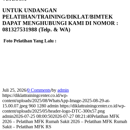
UNTUK UNDANGAN
PELATIHAN/TRAINING/DIKLAT/BIMTEK
DAPAT MENGHUBUNGI KAMI DI NOMOR :
081327531988 (Telp. & WA)
Foto Pelatihan Yang Lalu :
Juli 25, 2026
/
0 Comments
/
by
admin
https://diklattrainingcenter.co.id/wp-
content/uploads/2025/08/WhatsApp-Image-2025-08-29-at-
15.00.07.jpeg
960
1280
admin
https://diklattrainingcenter.co.id/wp-
content/uploads/2025/05/header-logo-DTC-300x57.png
admin
2026-07-25 08:00:50
2026-07-27 08:21:40
Pelatihan MFK
2026 – Pelatihan MFK Rumah Sakit 2026 – Pelatihan MFK Rumah
Sakit – Pelatihan MFK RS