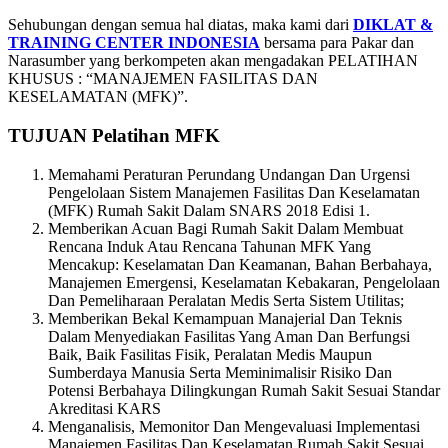
Sehubungan dengan semua hal diatas, maka kami dari
DIKLAT &
TRAINING CENTER INDONESIA
bersama para Pakar dan
Narasumber yang berkompeten akan mengadakan PELATIHAN
KHUSUS : “MANAJEMEN FASILITAS DAN
KESELAMATAN (MFK)”.
TUJUAN
Pelatihan MFK
Memahami Peraturan Perundang Undangan Dan Urgensi
Pengelolaan Sistem Manajemen Fasilitas Dan Keselamatan
(MFK) Rumah Sakit Dalam SNARS 2018 Edisi 1.
Memberikan Acuan Bagi Rumah Sakit Dalam Membuat
Rencana Induk Atau Rencana Tahunan MFK Yang
Mencakup: Keselamatan Dan Keamanan, Bahan Berbahaya,
Manajemen Emergensi, Keselamatan Kebakaran, Pengelolaan
Dan Pemeliharaan Peralatan Medis Serta Sistem Utilitas;
Memberikan Bekal Kemampuan Manajerial Dan Teknis
Dalam Menyediakan Fasilitas Yang Aman Dan Berfungsi
Baik, Baik Fasilitas Fisik, Peralatan Medis Maupun
Sumberdaya Manusia Serta Meminimalisir Risiko Dan
Potensi Berbahaya Dilingkungan Rumah Sakit Sesuai Standar
Akreditasi KARS
Menganalisis, Memonitor Dan Mengevaluasi Implementasi
Manajemen Fasilitas Dan Keselamatan Rumah Sakit Sesuai