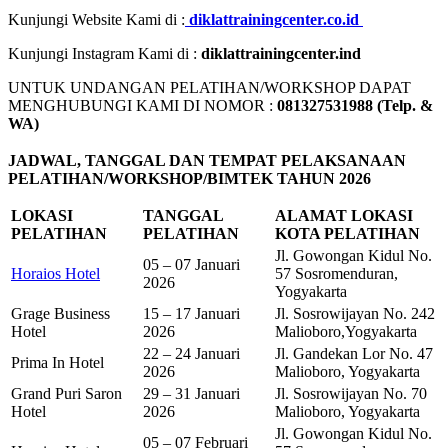
Kunjungi Website Kami di :
diklattrainingcenter.co.id
Kunjungi Instagram Kami di :
diklattrainingcenter.ind
UNTUK UNDANGAN PELATIHAN/WORKSHOP DAPAT
MENGHUBUNGI KAMI DI NOMOR :
081327531988 (Telp. &
WA)
JADWAL, TANGGAL DAN TEMPAT PELAKSANAAN
PELATIHAN/WORKSHOP/BIMTEK TAHUN 2026
LOKASI
TANGGAL
ALAMAT LOKASI
PELATIHAN
PELATIHAN
KOTA PELATIHAN
Jl. Gowongan Kidul No.
05 – 07 Januari
Horaios Hotel
57 Sosromenduran,
2026
Yogyakarta
Grage Business
15 – 17 Januari
Jl. Sosrowijayan No. 242
Hotel
2026
Malioboro,Yogyakarta
22 – 24 Januari
Jl. Gandekan Lor No. 47
Prima In Hotel
2026
Malioboro, Yogyakarta
Grand Puri Saron
29 – 31 Januari
Jl. Sosrowijayan No. 70
Hotel
2026
Malioboro, Yogyakarta
Jl. Gowongan Kidul No.
05 – 07 Februari