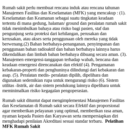
Rumah sakit perlu membuat rencana induk atau rencana tahunan
Manajemen Fasilitas dan Keselamatan (MFK) yang mencakup : (1).
Keselamatan dan Keamanan sebagai suatu tingkatan keadaan
tertentu di mana gedung, halaman/ ground dan peralatan rumah sakit
tidak menimbulkan bahaya atau risiko bagi pasien, staf dan
pengunjung serta proteksi dari kehilangan, perusakan dan
kerusakan, atau akses serta penggunaan oleh mereka yang tidak
berwenang.(2) Bahan berbahaya-penanganan, penyimpanan dan
penggunaan bahan radioaktif dan bahan berbahaya lainnya harus
dikendalikan dan limbah bahan berbahaya dibuang secara aman. (3).
Manajemen emergensi-tanggapan terhadap wabah, bencana dan
keadaan emergensi direncanakan dan efektif (4). Pengamanan
kebakaran-properti dan penghuninya dilindungi dari kebakaran dan
asap. (5). Peralatan medis- peralatan dipilih, dipelihara dan
digunakan sedemikian rupa untuk mengurangi risiko (6). Sistem
utilitas -listrik, air dan sistem pendukung lainnya dipelihara untuk
meminimalkan risiko kegagalan pengoperasian.
Rumah sakit dituntut dapat mengimplementasi Manajemen Fasilitas
dan Keselamatan di Rumah sakit secara Efektif dan proporsional
agar memberikan pelayanan yang optimal, memberikan rasa aman,
nyaman kepada Pasien dan Karyawan serta mempersiapkan diri
menghadapi penilaian Akreditasi sesuai standar terbaru.
Pelatihan
MFK Rumah Sakit