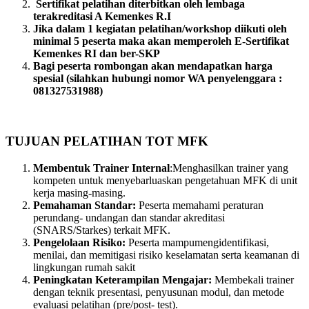
Sertifikat pelatihan diterbitkan oleh lembaga
terakreditasi A Kemenkes R.I
Jika dalam 1 kegiatan pelatihan/workshop diikuti oleh
minimal 5 peserta maka akan memperoleh E-Sertifikat
Kemenkes RI dan ber-SKP
Bagi peserta rombongan akan mendapatkan harga
spesial (silahkan hubungi nomor WA penyelenggara :
081327531988)
TUJUAN PELATIHAN TOT MFK
Membentuk Trainer Internal
:Menghasilkan trainer yang
kompeten untuk menyebarluaskan pengetahuan MFK di unit
kerja masing-masing.
Pemahaman Standar:
Peserta memahami peraturan
perundang- undangan dan standar akreditasi
(SNARS/Starkes) terkait MFK.
Pengelolaan Risiko:
Peserta mampumengidentifikasi,
menilai, dan memitigasi risiko keselamatan serta keamanan di
lingkungan rumah sakit
Peningkatan Keterampilan Mengajar:
Membekali trainer
dengan teknik presentasi, penyusunan modul, dan metode
evaluasi pelatihan (pre/post- test).