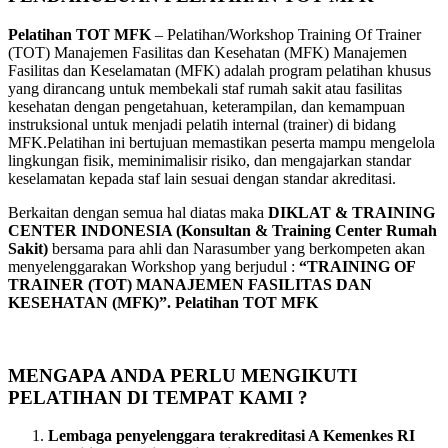
Pelatihan TOT MFK
– Pelatihan/Workshop Training Of Trainer
(TOT) Manajemen Fasilitas dan Kesehatan (MFK) Manajemen
Fasilitas dan Keselamatan (MFK) adalah program pelatihan khusus
yang dirancang untuk membekali staf rumah sakit atau fasilitas
kesehatan dengan pengetahuan, keterampilan, dan kemampuan
instruksional untuk menjadi pelatih internal (trainer) di bidang
MFK.Pelatihan ini bertujuan memastikan peserta mampu mengelola
lingkungan fisik, meminimalisir risiko, dan mengajarkan standar
keselamatan kepada staf lain sesuai dengan standar akreditasi.
Berkaitan dengan semua hal diatas maka
DIKLAT & TRAINING
CENTER INDONESIA (Konsultan & Training Center Rumah
Sakit)
bersama para ahli dan Narasumber yang berkompeten akan
menyelenggarakan Workshop yang berjudul :
“TRAINING OF
TRAINER (TOT) MANAJEMEN FASILITAS DAN
KESEHATAN (MFK)”.
Pelatihan TOT MFK
MENGAPA ANDA PERLU MENGIKUTI
PELATIHAN DI TEMPAT KAMI ?
Lembaga penyelenggara terakreditasi A Kemenkes RI