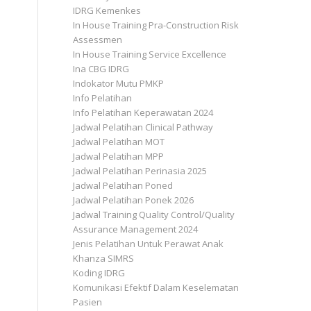
IDRG Kemenkes
In House Training Pra-Construction Risk
Assessmen
In House Training Service Excellence
Ina CBG IDRG
Indokator Mutu PMKP
Info Pelatihan
Info Pelatihan Keperawatan 2024
Jadwal Pelatihan Clinical Pathway
Jadwal Pelatihan MOT
Jadwal Pelatihan MPP
Jadwal Pelatihan Perinasia 2025
Jadwal Pelatihan Poned
Jadwal Pelatihan Ponek 2026
Jadwal Training Quality Control/Quality
Assurance Management 2024
Jenis Pelatihan Untuk Perawat Anak
Khanza SIMRS
Koding IDRG
Komunikasi Efektif Dalam Keselematan
Pasien