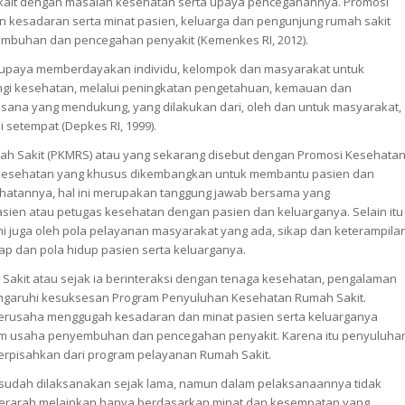
ekait dengan masalah kesehatan serta upaya pencegahannya. Promosi
 kesadaran serta minat pasien, keluarga dan pengunjung rumah sakit
embuhan dan pencegahan penyakit (Kemenkes RI, 2012).
 upaya memberdayakan individu, kelompok dan masyarakat untuk
gi kesehatan, melalui peningkatan pengetahuan, kemauan dan
na yang mendukung, yang dilakukan dari, oleh dan untuk masyarakat,
 setempat (Depkes RI, 1999).
h Sakit (PKMRS) atau yang sekarang disebut dengan Promosi Kesehata
 kesehatan yang khusus dikembangkan untuk membantu pasien dan
hatannya, hal ini merupakan tanggung jawab bersama yang
ien atau petugas kesehatan dengan pasien dan keluarganya. Selain itu
hi juga oleh pola pelayanan masyarakat yang ada, sikap dan keterampila
ap dan pola hidup pasien serta keluarganya.
Sakit atau sejak ia berinteraksi dengan tenaga kesehatan, pengalaman
ngaruhi kesuksesan Program Penyuluhan Kesehatan Rumah Sakit.
erusaha menggugah kesadaran dan minat pasien serta keluarganya
alam usaha penyembuhan dan pencegahan penyakit. Karena itu penyuluha
erpisahkan dari program pelayanan Rumah Sakit.
sudah dilaksanakan sejak lama, namun dalam pelaksanaannya tidak
ra terarah melainkan hanya berdasarkan minat dan kesempatan yang