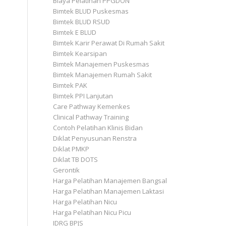
Biaya Pelatihan PPGDON
Bimtek BLUD Puskesmas
Bimtek BLUD RSUD
Bimtek E BLUD
Bimtek Karir Perawat Di Rumah Sakit
Bimtek Kearsipan
Bimtek Manajemen Puskesmas
Bimtek Manajemen Rumah Sakit
Bimtek PAK
Bimtek PPI Lanjutan
Care Pathway Kemenkes
Clinical Pathway Training
Contoh Pelatihan Klinis Bidan
Diklat Penyusunan Renstra
Diklat PMKP
Diklat TB DOTS
Gerontik
Harga Pelatihan Manajemen Bangsal
Harga Pelatihan Manajemen Laktasi
Harga Pelatihan Nicu
Harga Pelatihan Nicu Picu
IDRG BPJS