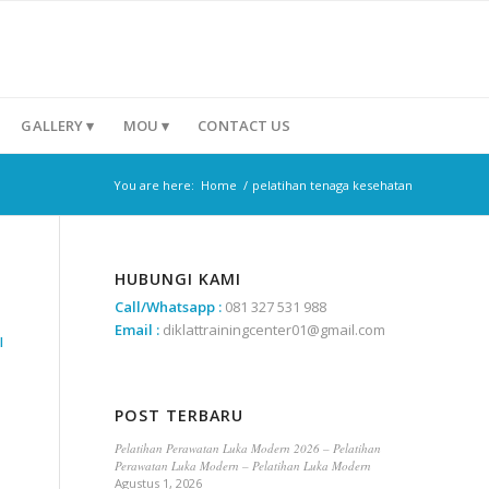
GALLERY ▾
MOU ▾
CONTACT US
You are here:
Home
/
pelatihan tenaga kesehatan
HUBUNGI KAMI
Call/Whatsapp :
081 327 531 988
Email :
diklattrainingcenter01@gmail.com
I
POST TERBARU
Pelatihan Perawatan Luka Modern 2026 – Pelatihan
–
Perawatan Luka Modern – Pelatihan Luka Modern
Agustus 1, 2026