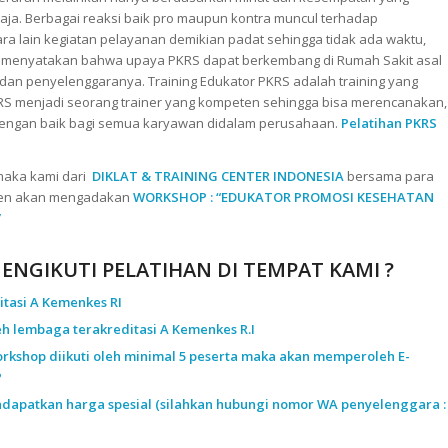
 saja. Berbagai reaksi baik pro maupun kontra muncul terhadap
a lain kegiatan pelayanan demikian padat sehingga tidak ada waktu,
if menyatakan bahwa upaya PKRS dapat berkembang di Rumah Sakit asal
an penyelenggaranya. Training Edukator PKRS adalah training yang
RS menjadi seorang trainer yang kompeten sehingga bisa merencanakan,
engan baik bagi semua karyawan didalam perusahaan.
Pelatihan PKRS
maka kami dari
DIKLAT & TRAINING CENTER INDONESIA
bersama para
ten akan mengadakan
WORKSHOP : “EDUKATOR PROMOSI KESEHATAN
”
NGIKUTI PELATIHAN DI TEMPAT KAMI ?
tasi A Kemenkes RI
leh lembaga terakreditasi A Kemenkes R.I
orkshop diikuti oleh minimal 5 peserta maka akan memperoleh E-
P
dapatkan harga spesial (silahkan hubungi nomor WA penyelenggara :