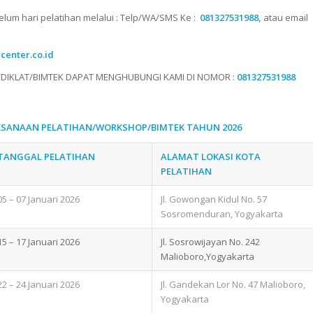
elum hari pelatihan melalui : Telp/WA/SMS Ke :
081327531988,
atau email
gcenter.co.id
DIKLAT/BIMTEK DAPAT MENGHUBUNGI KAMI DI NOMOR :
081327531988
KSANAAN PELATIHAN/WORKSHOP/BIMTEK TAHUN 2026
TANGGAL PELATIHAN
ALAMAT LOKASI KOTA
PELATIHAN
05 – 07 Januari 2026
Jl. Gowongan Kidul No. 57
Sosromenduran, Yogyakarta
15 – 17 Januari 2026
Jl. Sosrowijayan No. 242
Malioboro,Yogyakarta
22 – 24 Januari 2026
Jl. Gandekan Lor No. 47 Malioboro,
Yogyakarta