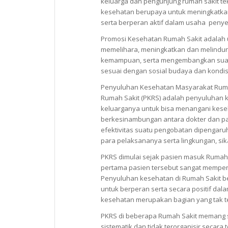
keluarga dan pengunjung rumah sakit t
kesehatan berupaya untuk meningkatkan
serta berperan aktif dalam usaha peny
Promosi Kesehatan Rumah Sakit adalah
memelihara, meningkatkan dan melindun
kemampuan, serta mengembangkan suasa
sesuai dengan sosial budaya dan kondisi
Penyuluhan Kesehatan Masyarakat Ruma
Rumah Sakit (PKRS) adalah penyuluhan
keluarganya untuk bisa menangani kese
berkesinambungan antara dokter dan pas
efektivitas suatu pengobatan dipengaru
para pelaksananya serta lingkungan, sik
PKRS dimulai sejak pasien masuk Rumah 
pertama pasien tersebut sangat mempe
Penyuluhan kesehatan di Rumah Sakit b
untuk berperan serta secara positif d
kesehatan merupakan bagian yang tak t
PKRS di beberapa Rumah Sakit memang 
sistematik dan tidak terorganisir seca