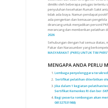
dimiliki oleh beberapa petugas tertentu
penyuluhan kesehatan Rumah Sakit antar
tidak ada biaya. Namun pendapat posit
ada pengertian dan kemauan pengelola d
dirancang untuk menjadikan personil PK
merancang dan memberikan pelatihan d
2026
Sehubungan dengan hal semua diatas, 
Pakar dan Narasumber yang berkompe
MASYARAKAT (PKRS) UNTUK TIM PKRS
MENGAPA ANDA PERLU ME
Lembaga penyelenggara terakredi
Sertifikat pelatihan diterbitkan o
Jika dalam 1 kegiatan pelatihan/w
Sertifikat Kemenkes RI dan ber-SK
Bagi peserta rombongan akan men
081327531988)