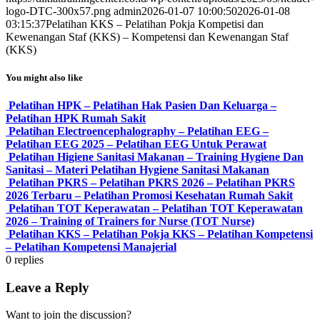
logo-DTC-300x57.png
admin
2026-01-07 10:00:50
2026-01-08
03:15:37
Pelatihan KKS – Pelatihan Pokja Kompetisi dan
Kewenangan Staf (KKS) – Kompetensi dan Kewenangan Staf
(KKS)
You might also like
Pelatihan HPK – Pelatihan Hak Pasien Dan Keluarga –
Pelatihan HPK Rumah Sakit
Pelatihan Electroencephalography – Pelatihan EEG –
Pelatihan EEG 2025 – Pelatihan EEG Untuk Perawat
Pelatihan Higiene Sanitasi Makanan – Training Hygiene Dan
Sanitasi – Materi Pelatihan Hygiene Sanitasi Makanan
Pelatihan PKRS – Pelatihan PKRS 2026 – Pelatihan PKRS
2026 Terbaru – Pelatihan Promosi Kesehatan Rumah Sakit
Pelatihan TOT Keperawatan – Pelatihan TOT Keperawatan
2026 – Training of Trainers for Nurse (TOT Nurse)
Pelatihan KKS – Pelatihan Pokja KKS – Pelatihan Kompetensi
– Pelatihan Kompetensi Manajerial
0
replies
Leave a Reply
Want to join the discussion?