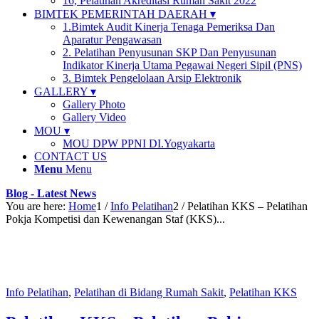
16, Pelatihan Akreditasi Rumah Sakit 2022
BIMTEK PEMERINTAH DAERAH ▾
1.Bimtek Audit Kinerja Tenaga Pemeriksa Dan
Aparatur Pengawasan
2. Pelatihan Penyusunan SKP Dan Penyusunan
Indikator Kinerja Utama Pegawai Negeri Sipil (PNS)
3. Bimtek Pengelolaan Arsip Elektronik
GALLERY ▾
Gallery Photo
Gallery Video
MOU ▾
MOU DPW PPNI DI.Yogyakarta
CONTACT US
Menu
Menu
Blog - Latest News
You are here:
Home
1
/
Info Pelatihan
2
/
Pelatihan KKS – Pelatihan
Pokja Kompetisi dan Kewenangan Staf (KKS)...
Info Pelatihan
,
Pelatihan di Bidang Rumah Sakit
,
Pelatihan KKS