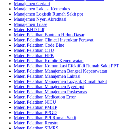
Manajemen Geriatri
Manajemen Laktasi Kemenkes
Manajemen Logistik Rumah Sakit ppt
Manajemen Nyeri Akreditasi
Manajemen Triase
Materi BHD Pdf
Materi Pelatihan Bantuan Hidup Dasar
Materi Pelatihan Clinical Instruktur Perawat
Materi Pelatihan Code Blue
Materi Pelatihan CTU
Materi Pelatihan HPK
Materi Pelatihan Komite Keperawatan
Materi Pelatihan Komunikasi Efektif di Rumah Sakit PPT
Materi Pelatihan Manajemen Bangsal Keperawatan
Materi Pelatihan Manajemen Laktasi
Materi Pelatihan Manajemen Logistik Rumah Sakit
Materi Pelatihan Manajemen Nyeri ppt
Materi Pelatihan Manajemen Puskesmas
Materi Pelatihan Medication Error
Materi Pelatihan NICU
Materi Pelatihan PMKP
Materi Pelatihan PPGD
Materi Pelatihan PPI Rumah Sakit
Materi Pelatihan Renstra
Materi Pelatihan SIMRS