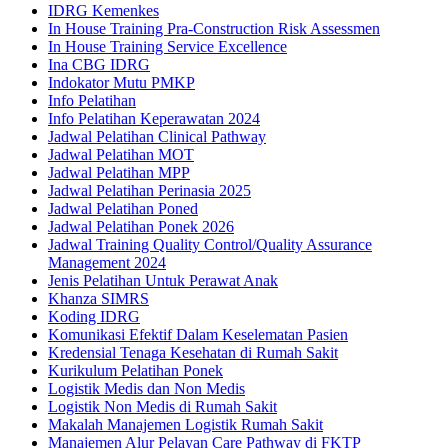
IDRG Kemenkes
In House Training Pra-Construction Risk Assessmen
In House Training Service Excellence
Ina CBG IDRG
Indokator Mutu PMKP
Info Pelatihan
Info Pelatihan Keperawatan 2024
Jadwal Pelatihan Clinical Pathway
Jadwal Pelatihan MOT
Jadwal Pelatihan MPP
Jadwal Pelatihan Perinasia 2025
Jadwal Pelatihan Poned
Jadwal Pelatihan Ponek 2026
Jadwal Training Quality Control/Quality Assurance
Management 2024
Jenis Pelatihan Untuk Perawat Anak
Khanza SIMRS
Koding IDRG
Komunikasi Efektif Dalam Keselematan Pasien
Kredensial Tenaga Kesehatan di Rumah Sakit
Kurikulum Pelatihan Ponek
Logistik Medis dan Non Medis
Logistik Non Medis di Rumah Sakit
Makalah Manajemen Logistik Rumah Sakit
Manajemen Alur Pelayan Care Pathway di FKTP