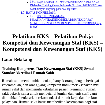
Biaya Pelatihan Di Transfer Melalui BANK BNI a.n CV
Diklat dan Training Center Indonesia No. Rek : 0909935874 atau
dapat dibayar langsung pada saat registrasi.
BATAS KONFIRMASI :
UNTUK UNDANGAN
PELATIHAN/TRAINING/DIKLAT/BIMTEK DAPAT
MENGHUBUNGI KAMI DI NOMOR : 081327531988 (Telp.
& WA)
Pelatihan KKS – Pelatihan Pokja
Kompetisi dan Kewenangan Staf (KKS) –
Kompetensi dan Kewenangan Staf (KKS)
Latar Belakang
Training Kompetensi Dan Kewenangan Staf (KKS) Sesuai
Standar Akreditasi Rumah Sakit
Rumah sakit membutuhkan cukup banyak orang dengan berbagai
keterampilan, dan orang yang kompeten untuk melaksanakan misi
rumah sakit dan memenuhi kebutuhan pasien. Pemimpin rumah
sakit bekerja sama untuk mengetahui jumlah dan jenis staff yang
dibutuhkan berdasarkan rekomendasi dari unit kerja dan direktur
pelayanan. Rumah sakit harus memberikan kesempatan bagi staf