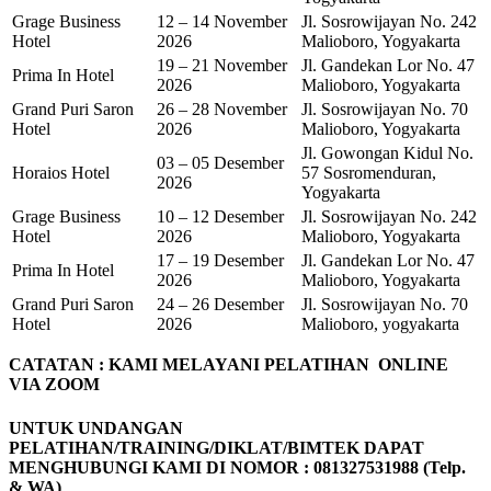
Grage Business
12 – 14 November
Jl. Sosrowijayan No. 242
Hotel
2026
Malioboro, Yogyakarta
19 – 21 November
Jl. Gandekan Lor No. 47
Prima In Hotel
2026
Malioboro, Yogyakarta
Grand Puri Saron
26 – 28 November
Jl. Sosrowijayan No. 70
Hotel
2026
Malioboro, Yogyakarta
Jl. Gowongan Kidul No.
03 – 05 Desember
Horaios Hotel
57 Sosromenduran,
2026
Yogyakarta
Grage Business
10 – 12 Desember
Jl. Sosrowijayan No. 242
Hotel
2026
Malioboro, Yogyakarta
17 – 19 Desember
Jl. Gandekan Lor No. 47
Prima In Hotel
2026
Malioboro, Yogyakarta
Grand Puri Saron
24 – 26 Desember
Jl. Sosrowijayan No. 70
Hotel
2026
Malioboro, yogyakarta
CATATAN : KAMI MELAYANI PELATIHAN ONLINE
VIA ZOOM
UNTUK UNDANGAN
PELATIHAN/TRAINING/DIKLAT/BIMTEK DAPAT
MENGHUBUNGI KAMI DI NOMOR :
081327531988 (Telp.
& WA)