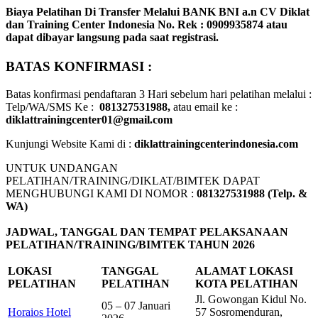
Biaya Pelatihan Di Transfer Melalui
BANK BNI a.n CV Diklat
dan Training Center Indonesia No. Rek : 0909935874
atau
dapat dibayar langsung pada saat registrasi.
BATAS KONFIRMASI :
Batas konfirmasi pendaftaran 3 Hari sebelum hari pelatihan melalui :
Telp/WA/SMS Ke :
081327531988,
atau email ke :
diklattrainingcenter01@gmail.com
Kunjungi Website Kami di :
diklattrainingcenterindonesia.com
UNTUK UNDANGAN
PELATIHAN/TRAINING/DIKLAT/BIMTEK DAPAT
MENGHUBUNGI KAMI DI NOMOR :
081327531988 (Telp. &
WA)
JADWAL, TANGGAL DAN TEMPAT PELAKSANAAN
PELATIHAN/TRAINING/BIMTEK TAHUN 2026
LOKASI
TANGGAL
ALAMAT LOKASI
PELATIHAN
PELATIHAN
KOTA PELATIHAN
Jl. Gowongan Kidul No.
05 – 07 Januari
Horaios Hotel
57 Sosromenduran,