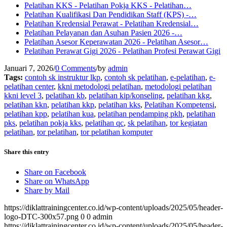
Pelatihan KKS - Pelatihan Pokja KKS - Pelatihan…
Pelatihan Kualifikasi Dan Pendidikan Staff (KPS) -…
Pelatihan Kredensial Perawat - Pelatihan Kredensial…
Pelatihan Pelayanan dan Asuhan Pasien 2026 -…
Pelatihan Asesor Keperawatan 2026 - Pelatihan Asesor…
Pelatihan Perawat Gigi 2026 - Pelatihan Profesi Perawat Gigi
Januari 7, 2026
/
0 Comments
/
by
admin
Tags:
contoh sk instruktur lkp
,
contoh sk pelatihan
,
e-pelatihan
,
e-
pelatihan center
,
kkni metodologi pelatihan
,
metodologi pelatihan
kkni level 3
,
pelatihan kb
,
pelatihan kip/konseling
,
pelatihan kkg
,
pelatihan kkn
,
pelatihan kkp
,
pelatihan kks
,
Pelatihan Kompetensi
,
pelatihan kpp
,
pelatihan kua
,
pelatihan pendamping pkh
,
pelatihan
pks
,
pelatihan pokja kks
,
pelatihan qc
,
sk pelatihan
,
tor kegiatan
pelatihan
,
tor pelatihan
,
tor pelatihan komputer
Share this entry
Share on Facebook
Share on WhatsApp
Share by Mail
https://diklattrainingcenter.co.id/wp-content/uploads/2025/05/header-
logo-DTC-300x57.png
0
0
admin
https://diklattrainingcenter.co.id/wp-content/uploads/2025/05/header-