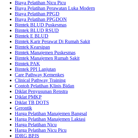
Biaya Pelatihan Nicu Picu
Biaya Pelatihan Perawatan Luka Modern
Biaya Pelatihan PPGD
Biaya Pelatihan PPGDON
Bimtek BLUD Puskesmas
Bimtek BLUD RSUD
Bimtek E BLUD
Bimtek Karir Perawat Di Rumah Sakit
Bimtek Kearsipan
Bimtek Manajemen Puskesmas
Bimtek Manajemen Rumah Sakit
Bimtek PAK
Bimtek PPI Lanjutan
Care Pathway Kemenkes
Clinical Pathway Training
Contoh Pelatihan Klinis Bidan
Diklat Penyusunan Renstra
Diklat PMKP
Diklat TB DOTS
Gerontik
Harga Pelatihan Manajemen Bangsal
Harga Pelatihan Manajemen Laktasi
Harga Pelatihan Nicu
Harga Pelatihan Nicu Picu
IDRG BPJS