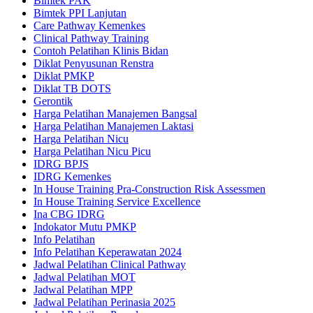
Bimtek PAK
Bimtek PPI Lanjutan
Care Pathway Kemenkes
Clinical Pathway Training
Contoh Pelatihan Klinis Bidan
Diklat Penyusunan Renstra
Diklat PMKP
Diklat TB DOTS
Gerontik
Harga Pelatihan Manajemen Bangsal
Harga Pelatihan Manajemen Laktasi
Harga Pelatihan Nicu
Harga Pelatihan Nicu Picu
IDRG BPJS
IDRG Kemenkes
In House Training Pra-Construction Risk Assessmen
In House Training Service Excellence
Ina CBG IDRG
Indokator Mutu PMKP
Info Pelatihan
Info Pelatihan Keperawatan 2024
Jadwal Pelatihan Clinical Pathway
Jadwal Pelatihan MOT
Jadwal Pelatihan MPP
Jadwal Pelatihan Perinasia 2025