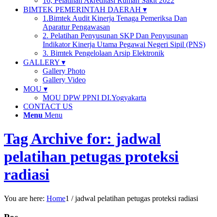
16, Pelatihan Akreditasi Rumah Sakit 2022
BIMTEK PEMERINTAH DAERAH ▾
1.Bimtek Audit Kinerja Tenaga Pemeriksa Dan
Aparatur Pengawasan
2. Pelatihan Penyusunan SKP Dan Penyusunan
Indikator Kinerja Utama Pegawai Negeri Sipil (PNS)
3. Bimtek Pengelolaan Arsip Elektronik
GALLERY ▾
Gallery Photo
Gallery Video
MOU ▾
MOU DPW PPNI DI.Yogyakarta
CONTACT US
Menu
Menu
Tag Archive for: jadwal
pelatihan petugas proteksi
radiasi
You are here:
Home
1
/
jadwal pelatihan petugas proteksi radiasi