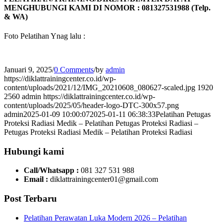
MENGHUBUNGI KAMI DI NOMOR :
081327531988 (Telp.
& WA)
Foto Pelatihan Ynag lalu :
Januari 9, 2025
/
0 Comments
/
by
admin
https://diklattrainingcenter.co.id/wp-
content/uploads/2021/12/IMG_20210608_080627-scaled.jpg
1920
2560
admin
https://diklattrainingcenter.co.id/wp-
content/uploads/2025/05/header-logo-DTC-300x57.png
admin
2025-01-09 10:00:07
2025-01-11 06:38:33
Pelatihan Petugas
Proteksi Radiasi Medik – Pelatihan Petugas Proteksi Radiasi –
Petugas Proteksi Radiasi Medik – Pelatihan Proteksi Radiasi
Hubungi kami
Call/Whatsapp :
081 327 531 988
Email :
diklattrainingcenter01@gmail.com
Post Terbaru
Pelatihan Perawatan Luka Modern 2026 – Pelatihan