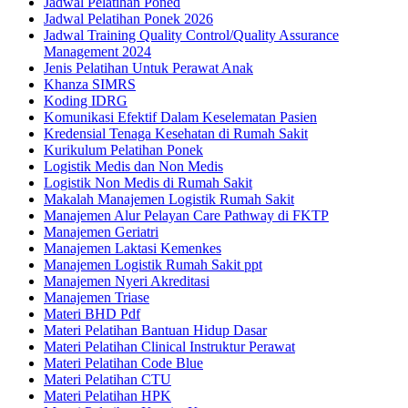
Jadwal Pelatihan Poned
Jadwal Pelatihan Ponek 2026
Jadwal Training Quality Control/Quality Assurance
Management 2024
Jenis Pelatihan Untuk Perawat Anak
Khanza SIMRS
Koding IDRG
Komunikasi Efektif Dalam Keselematan Pasien
Kredensial Tenaga Kesehatan di Rumah Sakit
Kurikulum Pelatihan Ponek
Logistik Medis dan Non Medis
Logistik Non Medis di Rumah Sakit
Makalah Manajemen Logistik Rumah Sakit
Manajemen Alur Pelayan Care Pathway di FKTP
Manajemen Geriatri
Manajemen Laktasi Kemenkes
Manajemen Logistik Rumah Sakit ppt
Manajemen Nyeri Akreditasi
Manajemen Triase
Materi BHD Pdf
Materi Pelatihan Bantuan Hidup Dasar
Materi Pelatihan Clinical Instruktur Perawat
Materi Pelatihan Code Blue
Materi Pelatihan CTU
Materi Pelatihan HPK