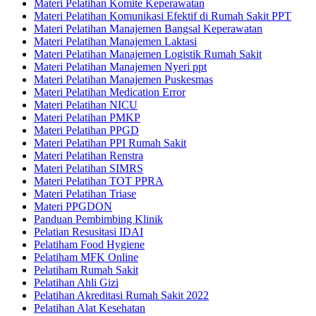
Materi Pelatihan Komite Keperawatan
Materi Pelatihan Komunikasi Efektif di Rumah Sakit PPT
Materi Pelatihan Manajemen Bangsal Keperawatan
Materi Pelatihan Manajemen Laktasi
Materi Pelatihan Manajemen Logistik Rumah Sakit
Materi Pelatihan Manajemen Nyeri ppt
Materi Pelatihan Manajemen Puskesmas
Materi Pelatihan Medication Error
Materi Pelatihan NICU
Materi Pelatihan PMKP
Materi Pelatihan PPGD
Materi Pelatihan PPI Rumah Sakit
Materi Pelatihan Renstra
Materi Pelatihan SIMRS
Materi Pelatihan TOT PPRA
Materi Pelatihan Triase
Materi PPGDON
Panduan Pembimbing Klinik
Pelatian Resusitasi IDAI
Pelatiham Food Hygiene
Pelatiham MFK Online
Pelatiham Rumah Sakit
Pelatihan Ahli Gizi
Pelatihan Akreditasi Rumah Sakit 2022
Pelatihan Alat Kesehatan