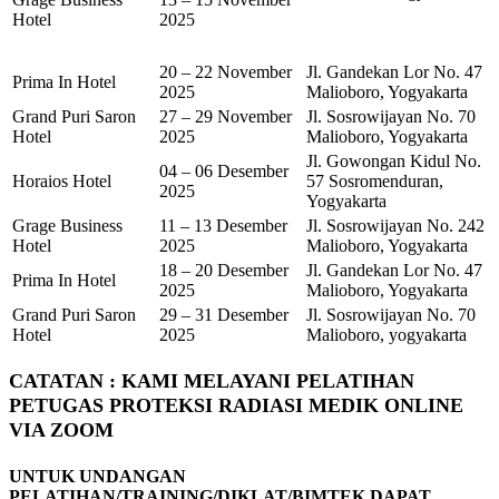
Hotel
2025
20 – 22 November
Jl. Gandekan Lor No. 47
Prima In Hotel
2025
Malioboro, Yogyakarta
Grand Puri Saron
27 – 29 November
Jl. Sosrowijayan No. 70
Hotel
2025
Malioboro, Yogyakarta
Jl. Gowongan Kidul No.
04 – 06 Desember
Horaios Hotel
57 Sosromenduran,
2025
Yogyakarta
Grage Business
11 – 13 Desember
Jl. Sosrowijayan No. 242
Hotel
2025
Malioboro, Yogyakarta
18 – 20 Desember
Jl. Gandekan Lor No. 47
Prima In Hotel
2025
Malioboro, Yogyakarta
Grand Puri Saron
29 – 31 Desember
Jl. Sosrowijayan No. 70
Hotel
2025
Malioboro, yogyakarta
CATATAN : KAMI MELAYANI PELATIHAN
PETUGAS PROTEKSI RADIASI MEDIK ONLINE
VIA ZOOM
UNTUK UNDANGAN
PELATIHAN/TRAINING/DIKLAT/BIMTEK DAPAT