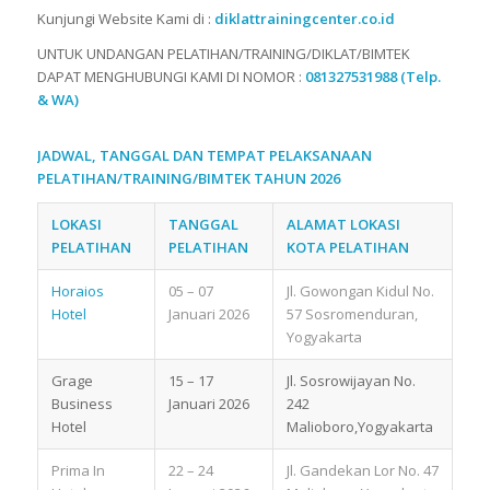
Kunjungi Website Kami di :
diklattrainingcenter.co.id
UNTUK UNDANGAN PELATIHAN/TRAINING/DIKLAT/BIMTEK
DAPAT MENGHUBUNGI KAMI DI NOMOR :
081327531988 (Telp.
& WA)
JADWAL, TANGGAL DAN TEMPAT PELAKSANAAN
PELATIHAN/TRAINING/BIMTEK TAHUN 2026
LOKASI
TANGGAL
ALAMAT LOKASI
PELATIHAN
PELATIHAN
KOTA PELATIHAN
Horaios
05 – 07
Jl. Gowongan Kidul No.
Hotel
Januari 2026
57 Sosromenduran,
Yogyakarta
Grage
15 – 17
Jl. Sosrowijayan No.
Business
Januari 2026
242
Hotel
Malioboro,Yogyakarta
Prima In
22 – 24
Jl. Gandekan Lor No. 47