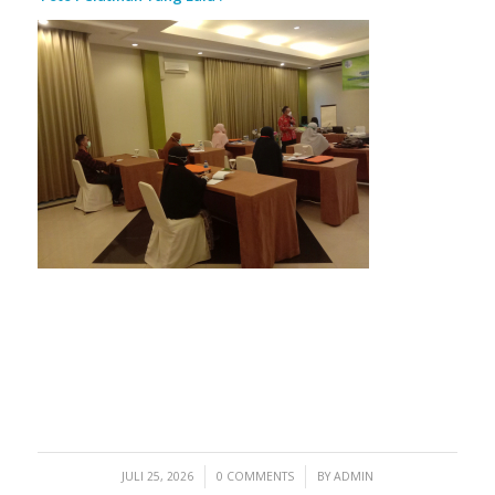
/
/
JULI 25, 2026
0 COMMENTS
BY
ADMIN