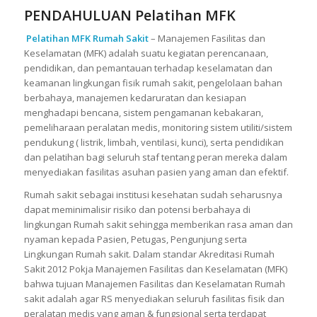
PENDAHULUAN Pelatihan MFK
Pelatihan MFK Rumah Sakit
– Manajemen Fasilitas dan
Keselamatan (MFK) adalah suatu kegiatan perencanaan,
pendidikan, dan pemantauan terhadap keselamatan dan
keamanan lingkungan fisik rumah sakit, pengelolaan bahan
berbahaya, manajemen kedaruratan dan kesiapan
menghadapi bencana, sistem pengamanan kebakaran,
pemeliharaan peralatan medis, monitoring sistem utiliti/sistem
pendukung ( listrik, limbah, ventilasi, kunci), serta pendidikan
dan pelatihan bagi seluruh staf tentang peran mereka dalam
menyediakan fasilitas asuhan pasien yang aman dan efektif.
Rumah sakit sebagai institusi kesehatan sudah seharusnya
dapat meminimalisir risiko dan potensi berbahaya di
lingkungan Rumah sakit sehingga memberikan rasa aman dan
nyaman kepada Pasien, Petugas, Pengunjung serta
Lingkungan Rumah sakit. Dalam standar Akreditasi Rumah
Sakit 2012 Pokja Manajemen Fasilitas dan Keselamatan (MFK)
bahwa tujuan Manajemen Fasilitas dan Keselamatan Rumah
sakit adalah agar RS menyediakan seluruh fasilitas fisik dan
peralatan medis yang aman & fungsional serta terdapat