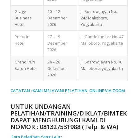
Grage
10 – 12
Jl. Sosrowijayan No.
Business
Desember
242 Malioboro,
Hotel
2026
Yogyakarta
Prima In
17 – 19
Jl. Gandekan Lor No. 47
Hotel
Desember
Malioboro, Yogyakarta
2026
Grand Puri
24 – 26
Jl. Sosrowijayan No. 70
Saron Hotel
Desember
Malioboro, yogyakarta
2026
CATATAN : KAMI MELAYANI PELATIHAN ONLINE VIA ZOOM
UNTUK UNDANGAN
PELATIHAN/TRAINING/DIKLAT/BIMTEK
DAPAT MENGHUBUNGI KAMI DI
NOMOR :
081327531988 (Telp. & WA)
Foto Pelatihan Yang Lalu :