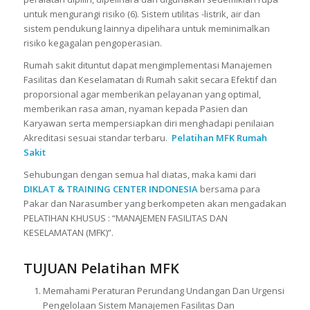
untuk mengurangi risiko (6). Sistem utilitas -listrik, air dan
sistem pendukung lainnya dipelihara untuk meminimalkan
risiko kegagalan pengoperasian.
Rumah sakit dituntut dapat mengimplementasi Manajemen
Fasilitas dan Keselamatan di Rumah sakit secara Efektif dan
proporsional agar memberikan pelayanan yang optimal,
memberikan rasa aman, nyaman kepada Pasien dan
Karyawan serta mempersiapkan diri menghadapi penilaian
Akreditasi sesuai standar terbaru.
Pelatihan MFK Rumah
Sakit
Sehubungan dengan semua hal diatas, maka kami dari
DIKLAT & TRAINING CENTER INDONESIA
bersama para
Pakar dan Narasumber yang berkompeten akan mengadakan
PELATIHAN KHUSUS : “MANAJEMEN FASILITAS DAN
KESELAMATAN (MFK)”.
TUJUAN
Pelatihan MFK
Memahami Peraturan Perundang Undangan Dan Urgensi
Pengelolaan Sistem Manajemen Fasilitas Dan