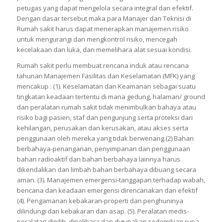
petugas yang dapat mengelola secara integral dan efektif.
Dengan dasar tersebut maka para Manajer dan Teknisi di
Rumah sakit harus dapat menerapkan manajemen risiko
untuk mengurangi dan mengkontrol risiko, mencegah
kecelakaan dan luka, dan memelihara alat sesuai kondisi.
Rumah sakit perlu membuat rencana induk atau rencana
tahunan Manajemen Fasilitas dan Keselamatan (MFK) yang
mencakup : (1). Keselamatan dan Keamanan sebagai suatu
tingkatan keadaan tertentu di mana gedung, halaman/ ground
dan peralatan rumah sakit tidak menimbulkan bahaya atau
risiko bagi pasien, staf dan pengunjung serta proteksi dari
kehilangan, perusakan dan kerusakan, atau akses serta
penggunaan oleh mereka yang tidak berwenang.(2) Bahan
berbahaya-penanganan, penyimpanan dan penggunaan
bahan radioaktif dan bahan berbahaya lainnya harus
dikendalikan dan limbah bahan berbahaya dibuang secara
aman. (3). Manajemen emergensi-tanggapan terhadap wabah,
bencana dan keadaan emergensi direncanakan dan efektif
(4). Pengamanan kebakaran-properti dan penghuninya
dilindungi dari kebakaran dan asap. (5). Peralatan medis-
peralatan dipilih, dipelihara dan digunakan sedemikian rupa