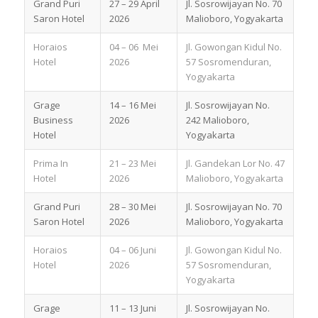
Grand Puri
27 – 29 April
Jl. Sosrowijayan No. 70
Saron Hotel
2026
Malioboro, Yogyakarta
Horaios
04 – 06 Mei
Jl. Gowongan Kidul No.
Hotel
2026
57 Sosromenduran,
Yogyakarta
Grage
14 – 16 Mei
Jl. Sosrowijayan No.
Business
2026
242 Malioboro,
Hotel
Yogyakarta
Prima In
21 – 23 Mei
Jl. Gandekan Lor No. 47
Hotel
2026
Malioboro, Yogyakarta
Grand Puri
28 – 30 Mei
Jl. Sosrowijayan No. 70
Saron Hotel
2026
Malioboro, Yogyakarta
Horaios
04 – 06 Juni
Jl. Gowongan Kidul No.
Hotel
2026
57 Sosromenduran,
Yogyakarta
Grage
11 – 13 Juni
Jl. Sosrowijayan No.