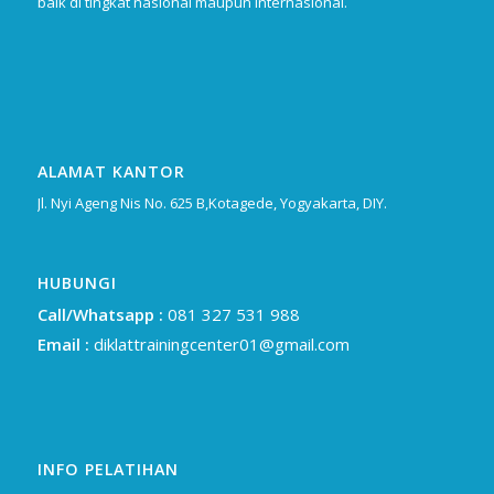
baik di tingkat nasional maupun internasional.
ALAMAT KANTOR
Jl. Nyi Ageng Nis No. 625 B,Kotagede, Yogyakarta, DIY.
HUBUNGI
Call/Whatsapp :
081 327 531 988
Email :
diklattrainingcenter01@gmail.com
INFO PELATIHAN