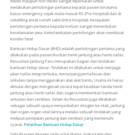
medis maupun non medis sangat diperlukan untuk
melakukan pertolongan pertama kepada pasien terutama
kasus emergency sejak mulai masuk RS (Pre Hospital) dan di
sekeliling areal rumah sakit (Intra Hospital). Kecepatan
pertolongan pertama kepada korban sangat menentukan
keselamatan jiwa. Keterlambatan pertolongan akan membuat
kondisi fatal.
Bantuan Hidup Dasar (BHD) adalah pertolongan pertama yang
dilakukan pada pasien/korban henti jantung atau henti nafas.
Resusitasi Jantung Paru merupakan bagian dari tindakan
bantuan hidup dasar. Tindakan ini dilakukan untuk menjaga
jalan nafas tetap terbuka, menunjang pernafasan dan
sirkulasi tanpa menggunakan alat-alat bantu. Usaha ini harus
dimulai dengan mengenali secara tepat keadaan tanda henti
jantung atau henti nafas dan segera memberikan bantuan
sirkulasi dan ventilasi. Selain itu Resusitasi juga dikatakan
sebagai sebuah upaya menyediakan oksigen ke otak, jantung
dan organ-organ vital lainnya melalui sebuah tindakan yang
meliputi pemijatan jantung dan ventilasi yang memenuhi
syarat.
Pelatihan Bantuan Hidup Dasar
Sehubungan dengan semua hal diatas, maka kami dari