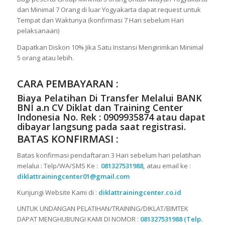
dan Minimal 7 Orang di luar Yogyakarta dapat request untuk
Tempat dan Waktunya (konfirmasi 7 Hari sebelum Hari
pelaksanaan)
Dapatkan Diskon 10% Jika Satu Instansi Mengirimkan Minimal
5 orang atau lebih.
CARA PEMBAYARAN :
Biaya Pelatihan Di Transfer Melalui
BANK
BNI a.n CV Diklat dan Training Center
Indonesia No. Rek : 0909935874
atau dapat
dibayar langsung pada saat registrasi.
BATAS KONFIRMASI :
Batas konfirmasi pendaftaran 3 Hari sebelum hari pelatihan
melalui : Telp/WA/SMS Ke :
081327531988,
atau email ke :
diklattrainingcenter01@gmail.com
Kunjungi Website Kami di :
diklattrainingcenter.co.id
UNTUK UNDANGAN PELATIHAN/TRAINING/DIKLAT/BIMTEK
DAPAT MENGHUBUNGI KAMI DI NOMOR :
081327531988 (Telp.