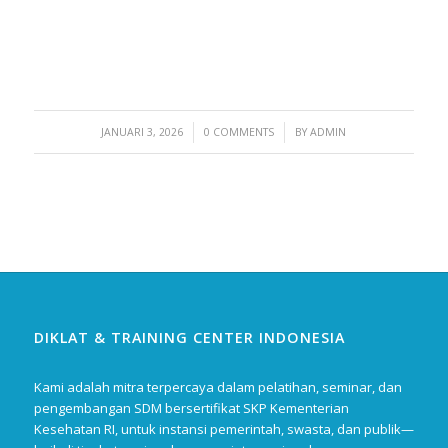
/
/
JANUARI 3, 2026
0 COMMENTS
BY
ADMIN
DIKLAT & TRAINING CENTER INDONESIA
Kami adalah mitra terpercaya dalam pelatihan, seminar, dan
pengembangan SDM bersertifikat SKP Kementerian
Kesehatan RI, untuk instansi pemerintah, swasta, dan publik—