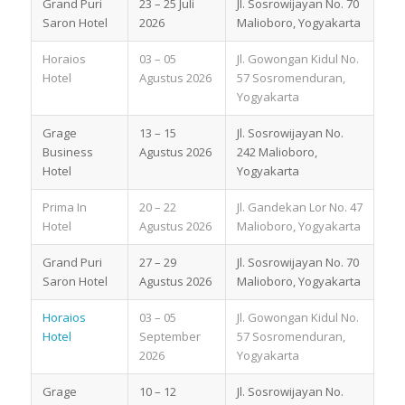
Grand Puri
23 – 25 Juli
Jl. Sosrowijayan No. 70
Saron Hotel
2026
Malioboro, Yogyakarta
Horaios
03 – 05
Jl. Gowongan Kidul No.
Hotel
Agustus 2026
57 Sosromenduran,
Yogyakarta
Grage
13 – 15
Jl. Sosrowijayan No.
Business
Agustus 2026
242 Malioboro,
Hotel
Yogyakarta
Prima In
20 – 22
Jl. Gandekan Lor No. 47
Hotel
Agustus 2026
Malioboro, Yogyakarta
Grand Puri
27 – 29
Jl. Sosrowijayan No. 70
Saron Hotel
Agustus 2026
Malioboro, Yogyakarta
Horaios
03 – 05
Jl. Gowongan Kidul No.
Hotel
September
57 Sosromenduran,
2026
Yogyakarta
Grage
10 – 12
Jl. Sosrowijayan No.