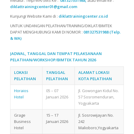
melalui : Telp/WA/SMS Ke :
081327531988,
atau email ke :
diklattrainingcenter01@gmail.com
Kunjungi Website Kami di :
diklattrainingcenter.co.id
UNTUK UNDANGAN PELATIHAN/TRAINING/DIKLAT/BIMTEK
DAPAT MENGHUBUNGI KAMI DI NOMOR :
081327531988 (Telp.
& WA)
JADWAL, TANGGAL DAN TEMPAT PELAKSANAAN
PELATIHAN/WORKSHOP/BIMTEK TAHUN 2026
LOKASI
TANGGAL
ALAMAT LOKASI
PELATIHAN
PELATIHAN
KOTA PELATIHAN
Horaios
05 – 07
Jl. Gowongan Kidul No.
Hotel
Januari 2026
57 Sosromenduran,
Yogyakarta
Grage
15 – 17
Jl. Sosrowijayan No.
Business
Januari 2026
242
Hotel
Malioboro,Yogyakarta