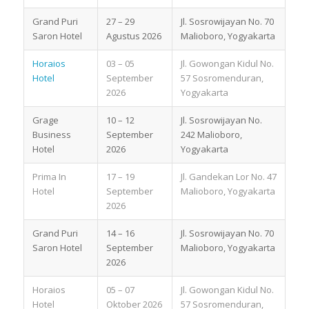
Grand Puri
27 – 29
Jl. Sosrowijayan No. 70
Saron Hotel
Agustus 2026
Malioboro, Yogyakarta
Horaios
03 – 05
Jl. Gowongan Kidul No.
Hotel
September
57 Sosromenduran,
2026
Yogyakarta
Grage
10 – 12
Jl. Sosrowijayan No.
Business
September
242 Malioboro,
Hotel
2026
Yogyakarta
Prima In
17 – 19
Jl. Gandekan Lor No. 47
Hotel
September
Malioboro, Yogyakarta
2026
Grand Puri
14 – 16
Jl. Sosrowijayan No. 70
Saron Hotel
September
Malioboro, Yogyakarta
2026
Horaios
05 – 07
Jl. Gowongan Kidul No.
Hotel
Oktober 2026
57 Sosromenduran,