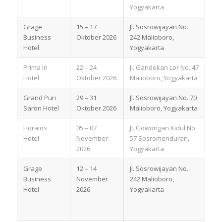
Yogyakarta
Grage
15 – 17
Jl. Sosrowijayan No.
Business
Oktober 2026
242 Malioboro,
Hotel
Yogyakarta
Prima In
22 – 24
Jl. Gandekan Lor No. 47
Hotel
Oktober 2026
Malioboro, Yogyakarta
Grand Puri
29 – 31
Jl. Sosrowijayan No. 70
Saron Hotel
Oktober 2026
Malioboro, Yogyakarta
Horaios
05 – 07
Jl. Gowongan Kidul No.
Hotel
November
57 Sosromenduran,
2026
Yogyakarta
Grage
12 – 14
Jl. Sosrowijayan No.
Business
November
242 Malioboro,
Hotel
2026
Yogyakarta