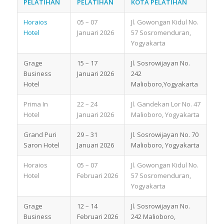
PELATIHAN
PELATIHAN
KOTA PELATIHAN
Horaios
05 – 07
Jl. Gowongan Kidul No.
Hotel
Januari 2026
57 Sosromenduran,
Yogyakarta
Grage
15 – 17
Jl. Sosrowijayan No.
Business
Januari 2026
242
Hotel
Malioboro,Yogyakarta
Prima In
22 – 24
Jl. Gandekan Lor No. 47
Hotel
Januari 2026
Malioboro, Yogyakarta
Grand Puri
29 – 31
Jl. Sosrowijayan No. 70
Saron Hotel
Januari 2026
Malioboro, Yogyakarta
Horaios
05 – 07
Jl. Gowongan Kidul No.
Hotel
Februari 2026
57 Sosromenduran,
Yogyakarta
Grage
12 – 14
Jl. Sosrowijayan No.
Business
Februari 2026
242 Malioboro,