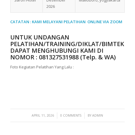
2026
CATATAN : KAMI MELAYANI PELATIHAN ONLINE VIA ZOOM
UNTUK UNDANGAN
PELATIHAN/TRAINING/DIKLAT/BIMTEK
DAPAT MENGHUBUNGI KAMI DI
NOMOR :
081327531988 (Telp. & WA)
Foto Kegiatan Pelatihan Yang Lalu :
/
/
APRIL 11, 2026
0 COMMENTS
BY
ADMIN