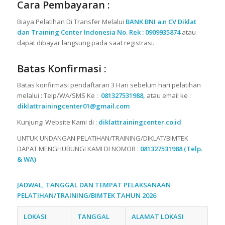
Cara Pembayaran :
Biaya Pelatihan Di Transfer Melalui
BANK BNI a.n CV Diklat
dan Training Center Indonesia No. Rek : 0909935874
atau
dapat dibayar langsung pada saat registrasi.
Batas Konfirmasi :
Batas konfirmasi pendaftaran 3 Hari sebelum hari pelatihan
melalui : Telp/WA/SMS Ke :
081327531988,
atau email ke :
diklattrainingcenter01@gmail.com
Kunjungi Website Kami di :
diklattrainingcenter.co.id
UNTUK UNDANGAN PELATIHAN/TRAINING/DIKLAT/BIMTEK
DAPAT MENGHUBUNGI KAMI DI NOMOR :
081327531988 (Telp.
& WA)
JADWAL, TANGGAL DAN TEMPAT PELAKSANAAN
PELATIHAN/TRAINING/BIMTEK TAHUN 2026
LOKASI
TANGGAL
ALAMAT LOKASI