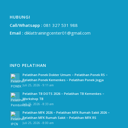
HUBUNGI
Call/Whatsapp :
081 327 531 988
Email :
diklattrainingcenter01@gmail.com
INFO PELATIHAN
Pelatihan Ponek Dokter Umum – Pelatihan Ponek RS –
Pelatihan Ponek Kemenkes – Pelatihan Ponek Jogja
Juli 25, 2026 - 9:11 am
Pelatihan TB DOTS 2026 – Pelatihan TB Kemenkes –
Workshop TB
Juli 25, 2026 - 8:33 am
Pelatihan MFK 2026 – Pelatihan MFK Rumah Sakit 2026 –
Pelatihan MFK Rumah Sakit – Pelatihan MFK RS
Juli 25, 2026 - 8:00 am