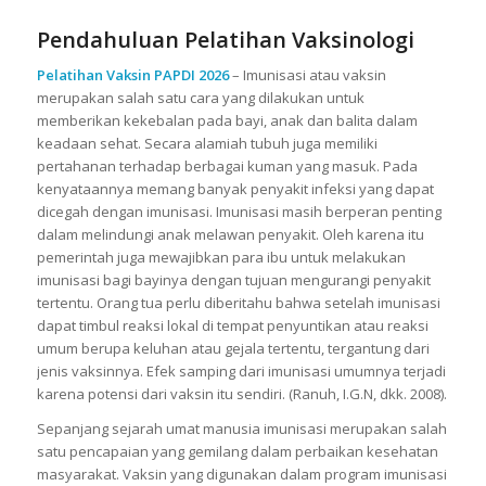
Pendahuluan
Pelatihan Vaksinologi
Pelatihan Vaksin PAPDI 2026
– Imunisasi atau vaksin
merupakan salah satu cara yang dilakukan untuk
memberikan kekebalan pada bayi, anak dan balita dalam
keadaan sehat. Secara alamiah tubuh juga memiliki
pertahanan terhadap berbagai kuman yang masuk. Pada
kenyataannya memang banyak penyakit infeksi yang dapat
dicegah dengan imunisasi. Imunisasi masih berperan penting
dalam melindungi anak melawan penyakit. Oleh karena itu
pemerintah juga mewajibkan para ibu untuk melakukan
imunisasi bagi bayinya dengan tujuan mengurangi penyakit
tertentu. Orang tua perlu diberitahu bahwa setelah imunisasi
dapat timbul reaksi lokal di tempat penyuntikan atau reaksi
umum berupa keluhan atau gejala tertentu, tergantung dari
jenis vaksinnya. Efek samping dari imunisasi umumnya terjadi
karena potensi dari vaksin itu sendiri. (Ranuh, I.G.N, dkk. 2008).
Sepanjang sejarah umat manusia imunisasi merupakan salah
satu pencapaian yang gemilang dalam perbaikan kesehatan
masyarakat. Vaksin yang digunakan dalam program imunisasi