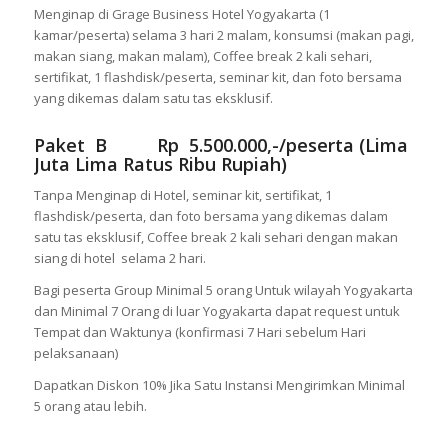
Menginap di Grage Business Hotel Yogyakarta (1
kamar/peserta) selama 3 hari 2 malam, konsumsi (makan pagi,
makan siang, makan malam), Coffee break 2 kali sehari,
sertifikat, 1 flashdisk/peserta, seminar kit, dan foto bersama
yang dikemas dalam satu tas eksklusif.
Paket B Rp 5.500.000,-/peserta (Lima
Juta Lima Ratus Ribu Rupiah)
Tanpa Menginap di Hotel, seminar kit, sertifikat, 1
flashdisk/peserta, dan foto bersama yang dikemas dalam
satu tas eksklusif, Coffee break 2 kali sehari dengan makan
siang di hotel selama 2 hari.
Bagi peserta Group Minimal 5 orang Untuk wilayah Yogyakarta
dan Minimal 7 Orang di luar Yogyakarta dapat request untuk
Tempat dan Waktunya (konfirmasi 7 Hari sebelum Hari
pelaksanaan)
Dapatkan Diskon 10% Jika Satu Instansi Mengirimkan Minimal
5 orang atau lebih.