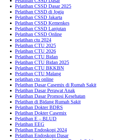
Pelatihan CSSD Dasar
Pelatihan CSSD Dasar 2025
Pelatihan CSSD di Jogja
Pelatihan CSSD Jakarta
Pelatihan CSSD Kemenkes
Pelatihan CSSD Lanjutan
Pelatihan CSSD Online
pelatihan ctu 2024
Pelatihan CTU 2025
Pelatihan CTU 2026
Pelatihan CTU Bidan
Pelatihan CTU Bidan 2025
Pelatihan CTU BKKBN
Pelatihan CTU Malang
pelatihan ctu online
Pelatihan Dasar Casemix di Rumah Sakit
Pelatihan Dasar Perawat Anak
Pelatihan Dasar Promosi Kesehatan
Pelatihan di Bidang Rumah Sakit
Pelatihan Dokter BDRS
Pelatihan Dokter Casemix
Pelatihan E – BLUD
Pelatihan EEG
Pelatihan Endoskopi 2024
Pelatihan Endoskopi Dasar