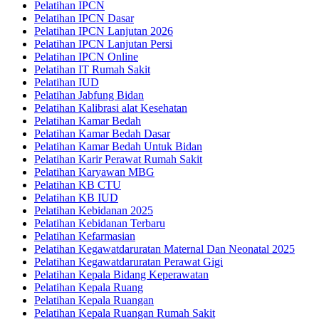
Pelatihan IPCN
Pelatihan IPCN Dasar
Pelatihan IPCN Lanjutan 2026
Pelatihan IPCN Lanjutan Persi
Pelatihan IPCN Online
Pelatihan IT Rumah Sakit
Pelatihan IUD
Pelatihan Jabfung Bidan
Pelatihan Kalibrasi alat Kesehatan
Pelatihan Kamar Bedah
Pelatihan Kamar Bedah Dasar
Pelatihan Kamar Bedah Untuk Bidan
Pelatihan Karir Perawat Rumah Sakit
Pelatihan Karyawan MBG
Pelatihan KB CTU
Pelatihan KB IUD
Pelatihan Kebidanan 2025
Pelatihan Kebidanan Terbaru
Pelatihan Kefarmasian
Pelatihan Kegawatdaruratan Maternal Dan Neonatal 2025
Pelatihan Kegawatdaruratan Perawat Gigi
Pelatihan Kepala Bidang Keperawatan
Pelatihan Kepala Ruang
Pelatihan Kepala Ruangan
Pelatihan Kepala Ruangan Rumah Sakit