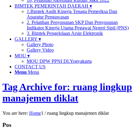
16, Pelatihan Akreditasi Rumah Sakit 2022
BIMTEK PEMERINTAH DAERAH ▾
1.Bimtek Audit Kinerja Tenaga Pemeriksa Dan
Aparatur Pengawasan
2. Pelatihan Penyusunan SKP Dan Penyusunan
Indikator Kinerja Utama Pegawai Negeri Sipil (PNS)
3. Bimtek Pengelolaan Arsip Elektronik
GALLERY ▾
Gallery Photo
Gallery Video
MOU ▾
MOU DPW PPNI DI.Yogyakarta
CONTACT US
Menu
Menu
Tag Archive for: ruang lingkup
manajemen diklat
You are here:
Home
1
/
ruang lingkup manajemen diklat
Pos