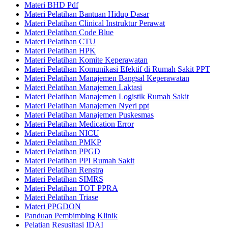
Materi BHD Pdf
Materi Pelatihan Bantuan Hidup Dasar
Materi Pelatihan Clinical Instruktur Perawat
Materi Pelatihan Code Blue
Materi Pelatihan CTU
Materi Pelatihan HPK
Materi Pelatihan Komite Keperawatan
Materi Pelatihan Komunikasi Efektif di Rumah Sakit PPT
Materi Pelatihan Manajemen Bangsal Keperawatan
Materi Pelatihan Manajemen Laktasi
Materi Pelatihan Manajemen Logistik Rumah Sakit
Materi Pelatihan Manajemen Nyeri ppt
Materi Pelatihan Manajemen Puskesmas
Materi Pelatihan Medication Error
Materi Pelatihan NICU
Materi Pelatihan PMKP
Materi Pelatihan PPGD
Materi Pelatihan PPI Rumah Sakit
Materi Pelatihan Renstra
Materi Pelatihan SIMRS
Materi Pelatihan TOT PPRA
Materi Pelatihan Triase
Materi PPGDON
Panduan Pembimbing Klinik
Pelatian Resusitasi IDAI