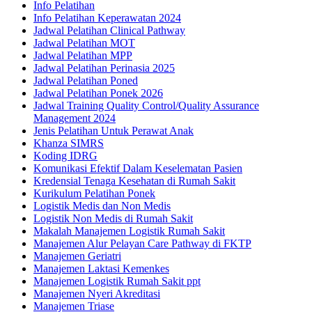
Info Pelatihan
Info Pelatihan Keperawatan 2024
Jadwal Pelatihan Clinical Pathway
Jadwal Pelatihan MOT
Jadwal Pelatihan MPP
Jadwal Pelatihan Perinasia 2025
Jadwal Pelatihan Poned
Jadwal Pelatihan Ponek 2026
Jadwal Training Quality Control/Quality Assurance
Management 2024
Jenis Pelatihan Untuk Perawat Anak
Khanza SIMRS
Koding IDRG
Komunikasi Efektif Dalam Keselematan Pasien
Kredensial Tenaga Kesehatan di Rumah Sakit
Kurikulum Pelatihan Ponek
Logistik Medis dan Non Medis
Logistik Non Medis di Rumah Sakit
Makalah Manajemen Logistik Rumah Sakit
Manajemen Alur Pelayan Care Pathway di FKTP
Manajemen Geriatri
Manajemen Laktasi Kemenkes
Manajemen Logistik Rumah Sakit ppt
Manajemen Nyeri Akreditasi
Manajemen Triase