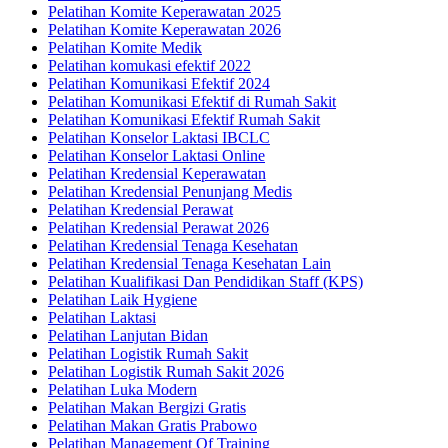
Pelatihan Komite Keperawatan 2025
Pelatihan Komite Keperawatan 2026
Pelatihan Komite Medik
Pelatihan komukasi efektif 2022
Pelatihan Komunikasi Efektif 2024
Pelatihan Komunikasi Efektif di Rumah Sakit
Pelatihan Komunikasi Efektif Rumah Sakit
Pelatihan Konselor Laktasi IBCLC
Pelatihan Konselor Laktasi Online
Pelatihan Kredensial Keperawatan
Pelatihan Kredensial Penunjang Medis
Pelatihan Kredensial Perawat
Pelatihan Kredensial Perawat 2026
Pelatihan Kredensial Tenaga Kesehatan
Pelatihan Kredensial Tenaga Kesehatan Lain
Pelatihan Kualifikasi Dan Pendidikan Staff (KPS)
Pelatihan Laik Hygiene
Pelatihan Laktasi
Pelatihan Lanjutan Bidan
Pelatihan Logistik Rumah Sakit
Pelatihan Logistik Rumah Sakit 2026
Pelatihan Luka Modern
Pelatihan Makan Bergizi Gratis
Pelatihan Makan Gratis Prabowo
Pelatihan Management Of Training