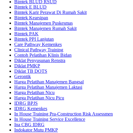
Bimtek BLUD RSUD
Bimtek E BLUD
Bimtek Karir Perawat Di Rumah Sakit
Bimtek Kearsipan
Bimtek Manajemen Puskesmas
Bimtek Manajemen Rumah Sakit
Bimtek PAK
Bimtek PPI Lanjutan
Care Pathway Kemenkes
Clinical Pathway Training
Contoh Pelatihan Klinis Bidan
Diklat Penyusunan Renstra
Diklat PMKP
Diklat TB DOTS
Gerontik
Harga Pelatihan Manajemen Bangsal
Harga Pelatihan Manajemen Laktasi
Harga Pelatihan Nicu
Harga Pelatihan Nicu Picu
IDRG BPJS
IDRG Kemenkes
In House Training Pra-Construction Risk Assessmen
In House Training Service Excellence
Ina CBG IDRG
Indokator Mutu PMKP