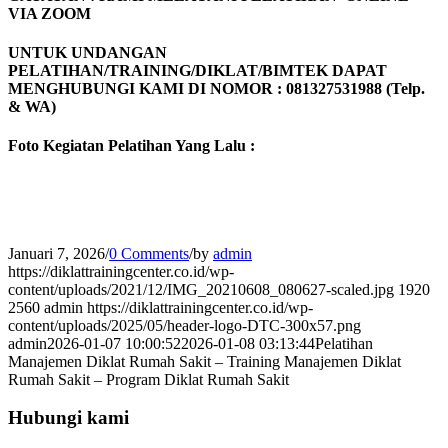
VIA ZOOM
UNTUK UNDANGAN
PELATIHAN/TRAINING/DIKLAT/BIMTEK DAPAT
MENGHUBUNGI KAMI DI NOMOR : 081327531988 (Telp.
& WA)
Foto Kegiatan Pelatihan Yang Lalu :
Januari 7, 2026
/
0 Comments
/
by
admin
https://diklattrainingcenter.co.id/wp-
content/uploads/2021/12/IMG_20210608_080627-scaled.jpg
1920
2560
admin
https://diklattrainingcenter.co.id/wp-
content/uploads/2025/05/header-logo-DTC-300x57.png
admin
2026-01-07 10:00:52
2026-01-08 03:13:44
Pelatihan
Manajemen Diklat Rumah Sakit – Training Manajemen Diklat
Rumah Sakit – Program Diklat Rumah Sakit
Hubungi kami